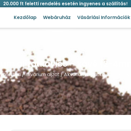
20.000 ft feletti rendelés esetén ingyenes a szállítás!
Kezdőlap
Webáruház
Vásárlási Információk
ium aljzatkavics – kávé (2-4mm
varisztika
/
Akvárium aljzat
/ Akvárium aljzatkavics – káv