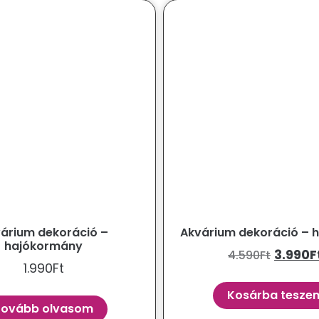
árium dekoráció –
Akvárium dekoráció – 
hajókormány
3.990
F
4.590
Ft
1.990
Ft
Kosárba tesze
Tovább olvasom