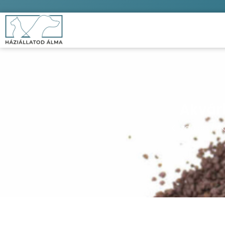
Akvár
Kezdőlap
/
Ak