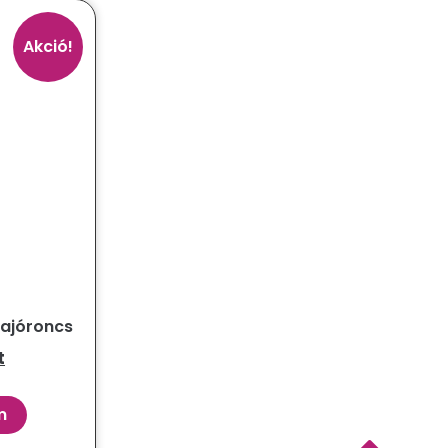
Akció!
hajóroncs
t
m