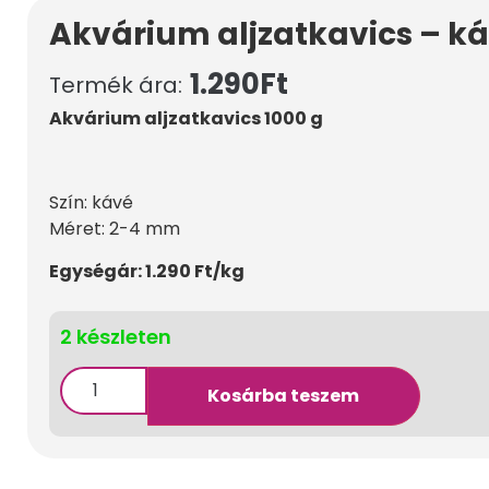
Akvárium aljzatkavics – k
1.290
Ft
Termék ára:
Akvárium aljzatkavics 1000 g
Szín: kávé
Méret: 2-4 mm
Egységár: 1.290 Ft/kg
2 készleten
Kosárba teszem