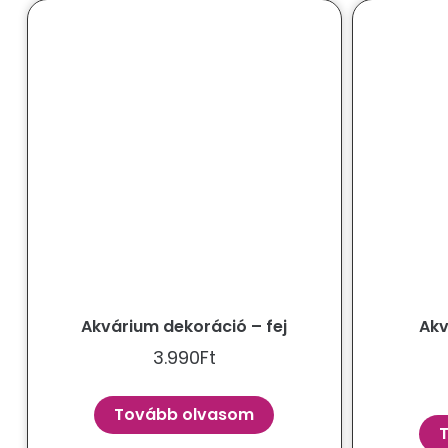
Akvárium dekoráció – fej
Akv
3.990
Ft
Tovább olvasom