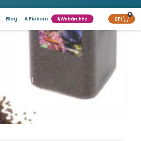
0
Blog
A Fiókom
0
Ft
Webáruház
, 1kg)
é (2-4mm, 1kg)