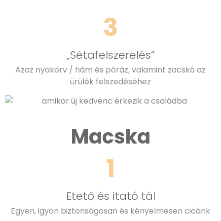
3
„Sétafelszerelés”
Azaz nyakörv / hám és póráz, valamint zacskó az
ürülék felszedéséhez
Macska
1
Etető és itató tál
Egyen, igyon biztonságosan és kényelmesen cicánk