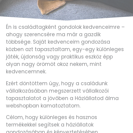
Én is családtagként gondolok kedvenceimre –
ahogy szerencsére ma már a gazdik
többsége. Saját kedvenceim gondozása
közben azt tapasztaltam, egy-egy különleges
játék, újdonság vagy praktikus eszköz épp
olyan nagy örömöt okoz nekem, mint
kedvencemnek.
Ezért döntöttem úgy, hogy a családunk
vállalkozásában megszerzett vállalkozói
tapasztalatot a jövőben a Háziállatod álma
webshopban kamatoztatom.
Célom, hogy különleges és hasznos
termékekkel segítsek a háziállatok
gondozásában és kényeztetésében.