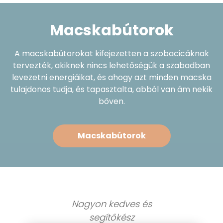
Macskabútorok
A macskabútorokat kifejezetten a szobacicáknak
tervezték, akiknek nincs lehetőségük a szabadban
levezetni energiáikat, és ahogy azt minden macska
tulajdonos tudja, és tapasztalta, abból van ám nekik
bőven.
Macskabútorok
Nagyon kedves és
Csak gra
segítőkész
webs