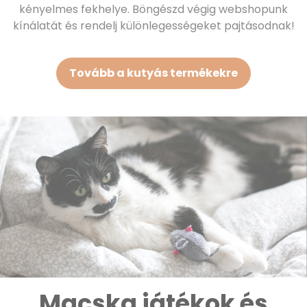
kényelmes fekhelye. Böngészd végig webshopunk
kínálatát és rendelj különlegességeket pajtásodnak!
Tovább a kutyás termékekre
Macska játékok és