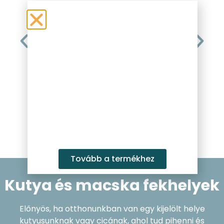
ügyfélszolgálat,
cicámn
kedvező árak és a
nyakö
minőséggel sem volt
meg
probléma! A kutyám
kifo
imádja a kiságyat 🙂
Ke
Strausz
Katalin
Tovább a termékhez
Kutya és macska fekhelyek
Előnyös, ha otthonunkban van egy kijelölt helye
kutyusunknak vagy cicának, ahol tud pihenni és