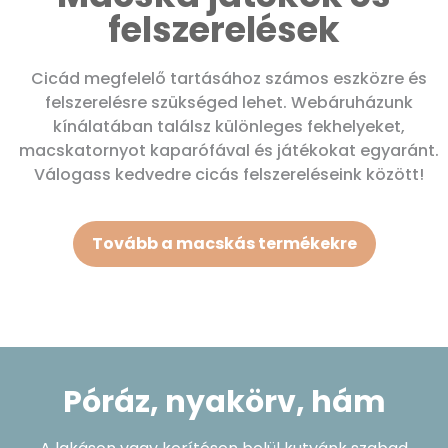
felszerelések
Cicád megfelelő tartásához számos eszközre és
felszerelésre szükséged lehet. Webáruházunk
kínálatában találsz különleges fekhelyeket,
macskatornyot kaparófával és játékokat egyaránt.
Válogass kedvedre cicás felszereléseink között!
Tovább a macskás termékekre
Póráz, nyakörv, hám