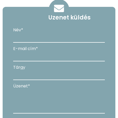
Üzenet küldés
Név*
E-mail cím*
Tárgy
Üzenet*