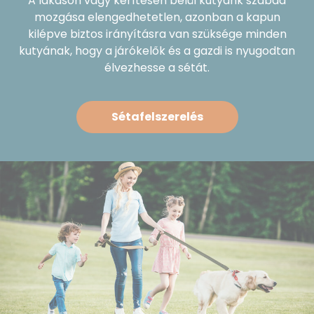
A lakáson vagy kerítésen belül kutyánk szabad
mozgása elengedhetetlen, azonban a kapun
kilépve biztos irányításra van szüksége minden
kutyának, hogy a járókelők és a gazdi is nyugodtan
élvezhesse a sétát.
Sétafelszerelés