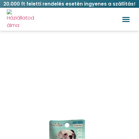
20.000 ft feletti rendelés esetén ingyenes a szállítás!
Vásárlási
Blue lagoon kutya nyakörv több
méretben
Kezdőlap
/
Kutya
/
Nyakörvek
/ Blue lagoon kutya
nyakörv több méretben