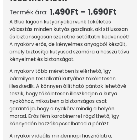
1.490
Ft
–
1.690
Ft
Termék ára:
A Blue lagoon kutyanyakörvünk tökéletes
választás minden kutyás gazdinak, aki stílusosan
és biztonságosan szeretné sétáltatni kedvencét!
A nyakörv erős, de kényelmes anyagból készült,
amely biztosítja kutyusod számára a hosszú távú
kényelmet és biztonságot.
A nyakörv több méretben is elérhető, így
bármilyen testalkatú kutyához tökéletesen
illeszkedik. A könnyen állítható pántok lehetővé
teszik, hogy tökéletesen illeszkedjen a kutya
nyakához, miközben a biztonságos csat
garantálja, hogy a nyakörv mindig a helyén
marad. Erős fém karabinerrel rögzíthető, így
könnyedén hozzákapcsolhatod a pórázt.
A nyakörv ideális mindennapi használatra,