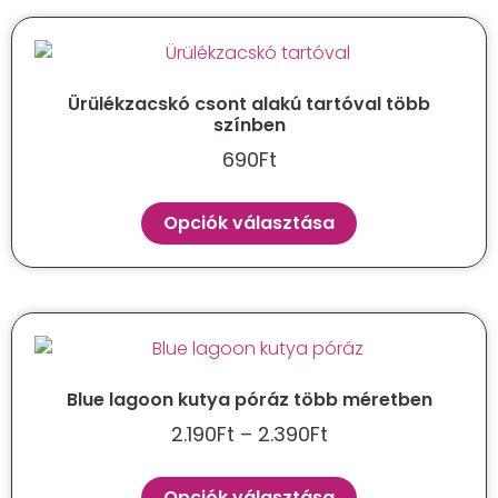
Ürülékzacskó csont alakú tartóval több
színben
690
Ft
Opciók választása
Blue lagoon kutya póráz több méretben
2.190
Ft
–
2.390
Ft
Opciók választása