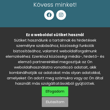
Kövess minket!
Általános Szerződési Feltételek
Ez a weboldal sütiket használ
Sütiket használunk a tartalmak és hirdetések
Adatkezelési tájékoztató
személyre szabásához, közösségi funkciók
biztosításához, valamint weboldalforgalmunk
Sütibeállítások
Nincs döntés
elemzéséhez. Ezenkívül közösségi média-, hirdető- és
elemző partnereinkkel megosztjuk az Ön
Szállítási és fizetési információk
0
weboldalhasználatra vonatkozó adatait, akik
kombinálhatják az adatokat más olyan adatokkal,
Háziállatod álma - Minden jog fenntartva ©
amelyeket Ön adott meg számukra vagy az Ön által
használt más szolgáltatásokból gyűjtöttek.
Webáruházunkat Marketinges Erika és csapata készítette
Elfogadom
Elutasítom