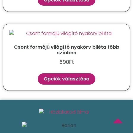
Csont formájú világító nyakörv biléta több
színben
690
Ft
Opciók választása