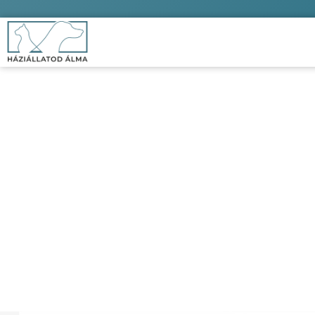
Bolhanyakö
Kezdőlap
/
Kutya
/
Higiénia é