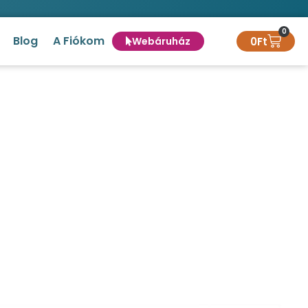
0
Blog
A Fiókom
0
Ft
Webáruház
 védelemmel
k akár 8 hónapos védelemmel