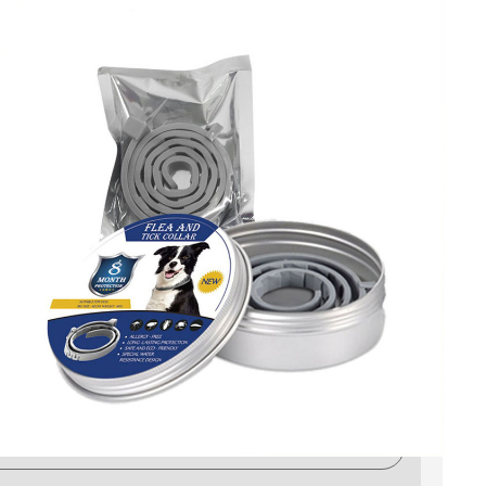
kár 8 hónapos
v akár 8 hónapos védelmet nyújt kullancsok,
észletes leírásban.