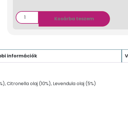
Kosárba teszem
bi információk
V
, Citronella olaj (10%), Levendula olaj (5%)