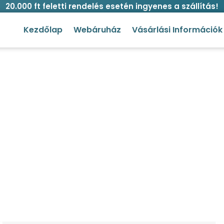
20.000 ft feletti rendelés esetén ingyenes a szállítás!
Kezdőlap
Webáruház
Vásárlási Információk
rv kutyáknak akár 8 hónapos
s ápolás
/
Bolha és kullancs ellen
/ Bolhanyakörv kutyákna