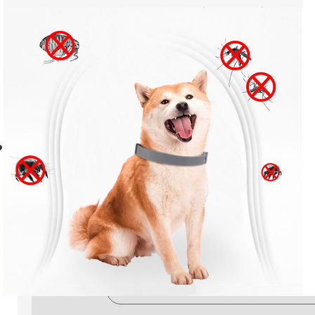
Bolhanyakörv kutyáknak a
védelemmel
2.990
Ft
Termék ára:
3.990
Ft
Bolhanyakörv kutyáknak 62 cm
Méretre vágható bolhanyakörv kutyáknak. A nyakör
bolhák, rovarok ellen. Összetevők listája lejjebb a r
Hossz: 62 cm (rövidíthető)
Szín