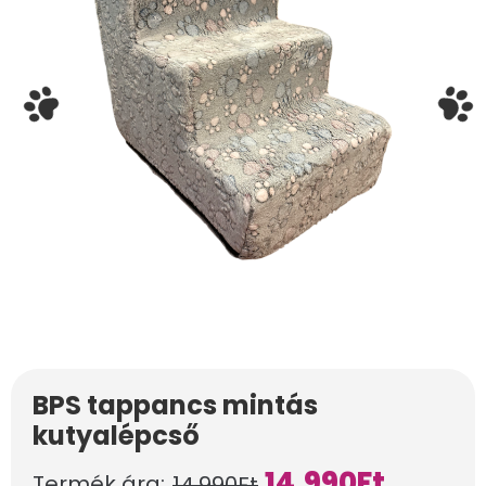
BPS tappancs mintás
kutyalépcső
14.990
Ft
Termék ára:
14.990
Ft