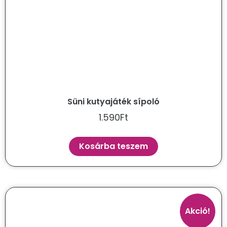
Süni kutyajáték sípoló
1.590
Ft
Kosárba teszem
Akció!