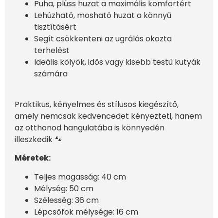
Puha, plüss huzat a maximális komfortért
Lehúzható, mosható huzat a könnyű
tisztításért
Segít csökkenteni az ugrálás okozta
terhelést
Ideális kölyök, idős vagy kisebb testű kutyák
számára
Praktikus, kényelmes és stílusos kiegészítő,
amely nemcsak kedvencedet kényezteti, hanem
az otthonod hangulatába is könnyedén
illeszkedik 🐾
Méretek:
Teljes magasság: 40 cm
Mélység: 50 cm
Szélesség: 36 cm
Lépcsőfok mélysége: 16 cm