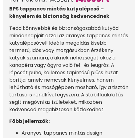
BPS tappancs mintás kutyalépcső –
kényelem és biztonság kedvencednek
Tedd könnyebbé és biztonságosabbá kutyád
mindennapjait ezzel az aranyos tappancs mintás
kutyalépcsővel! Ideális megoldás kisebb
termetű, idős vagy mozgásukban érzékeny
kutyák számára, akiknek nehézséget okoz a
kanapéra vagy ágyra való fel- és leugrás. A
lépcsőt puha, kellemes tapintású plüss huzat
borítja, amely nemcsak kényelmes, hanem
lehúzható és mosógépben mosható, így a tisztán
tartása is rendkívül egyszerű. A stabil kialakítás
segít megóvni az ízületeket, miközben
kedvenced magabiztosan közlekedhet.
Főbb jellemzők:
Aranyos, tappancs mintás design