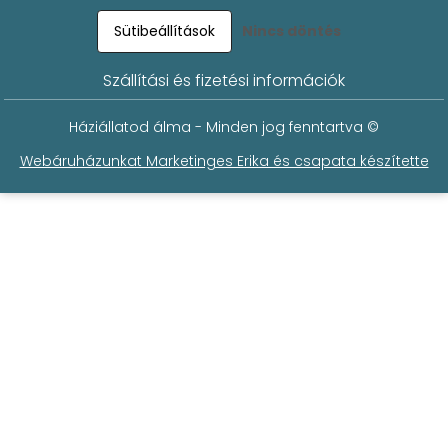
Sütibeállítások
Nincs döntés
Szállítási és fizetési információk
Háziállatod álma - Minden jog fenntartva ©
Webáruházunkat Marketinges Erika és csapata készítette