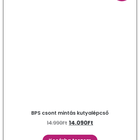
BPS csont mintás kutyalépcső
14.090
Ft
14.990
Ft