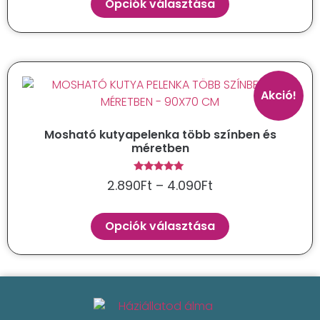
Opciók választása
Akció!
Mosható kutyapelenka több színben és
méretben
Értékelés:
2.890
Ft
–
4.090
Ft
5.00
/ 5
Opciók választása