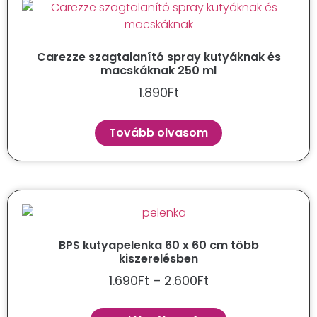
Carezze szagtalanító spray kutyáknak és
macskáknak 250 ml
1.890
Ft
Tovább olvasom
BPS kutyapelenka 60 x 60 cm több
kiszerelésben
1.690
Ft
–
2.600
Ft