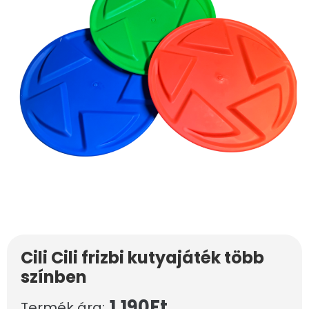
Cili Cili frizbi kutyajáték több
színben
1.190
Ft
Termék ára: