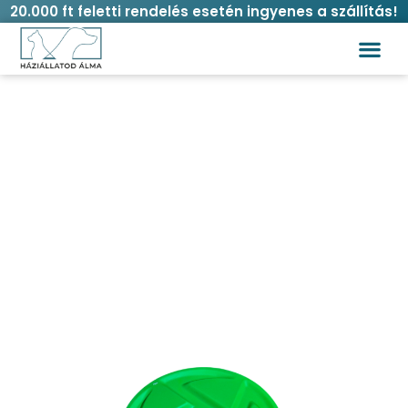
20.000 ft feletti rendelés esetén ingyenes a szállítás!
Cili Cili frizbi kutyajáték több színben
Kezdőlap
/
Kutya
/
Játékok
/
Frizbi
/ Cili Cili frizbi
kutyajáték több színben