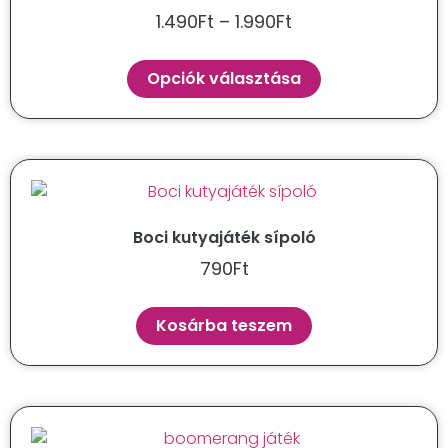
1.490
Ft
–
1.990
Ft
Opciók választása
Boci kutyajáték sípoló
790
Ft
Kosárba teszem