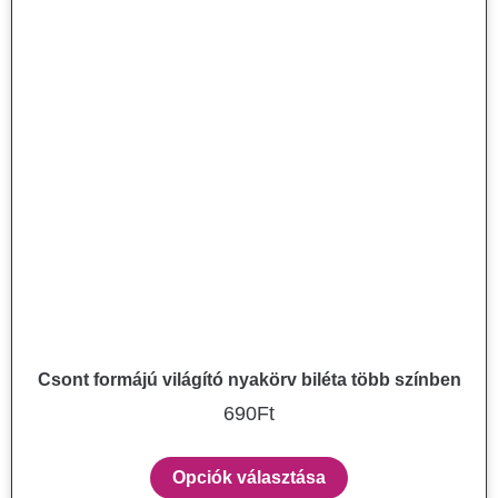
Csont formájú világító nyakörv biléta több színben
690
Ft
Opciók választása