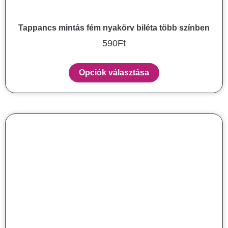
Tappancs mintás fém nyakörv biléta több színben
590
Ft
Opciók választása