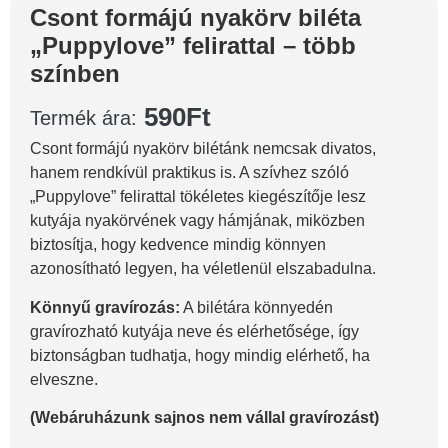
Csont formájú nyakörv biléta
„Puppylove” felirattal – több
színben
590
Ft
Termék ára:
Csont formájú nyakörv bilétánk nemcsak divatos,
hanem rendkívül praktikus is. A szívhez szóló
„Puppylove” felirattal tökéletes kiegészítője lesz
kutyája nyakörvének vagy hámjának, miközben
biztosítja, hogy kedvence mindig könnyen
azonosítható legyen, ha véletlenül elszabadulna.
Könnyű gravírozás:
A bilétára könnyedén
gravírozható kutyája neve és elérhetősége, így
biztonságban tudhatja, hogy mindig elérhető, ha
elveszne.
(Webáruházunk sajnos nem vállal gravírozást)