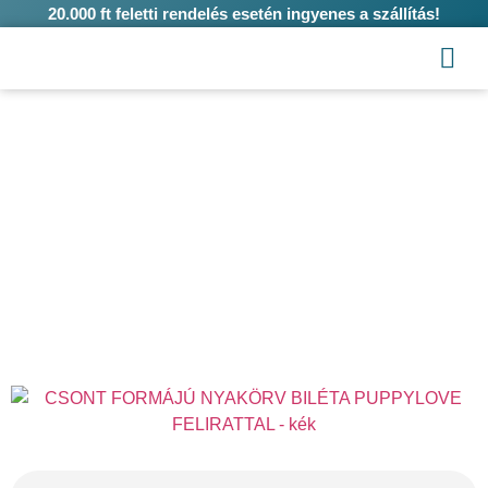
20.000 ft feletti rendelés esetén ingyenes a szállítás!
Vásárlás
Csont formájú nyakörv biléta „Puppylove”
felirattal – több színben
Kezdőlap
/
Kutya
/
Nyakörvek
/ Csont formájú nyakörv biléta
„Puppylove” felirattal – több színben