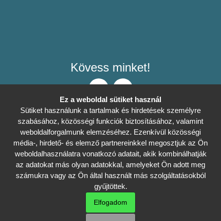
Kövess minket!
Ez a weboldal sütiket használ
Sütiket használunk a tartalmak és hirdetések személyre
szabásához, közösségi funkciók biztosításához, valamint
Általános Szerződési Feltételek
weboldalforgalmunk elemzéséhez. Ezenkívül közösségi
0
Adatkezelési tájékoztató
média-, hirdető- és elemző partnereinkkel megosztjuk az Ön
weboldalhasználatra vonatkozó adatait, akik kombinálhatják
az adatokat más olyan adatokkal, amelyeket Ön adott meg
Sütibeállítások
Nincs döntés
számukra vagy az Ön által használt más szolgáltatásokból
gyűjtöttek.
Szállítási és fizetési információk
Elfogadom
Háziállatod álma - Minden jog fenntartva ©