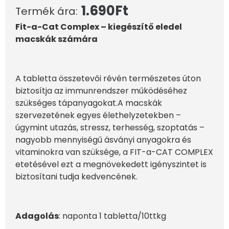
1.690
Ft
Termék ára:
Fit-a-Cat Complex – kiegészítő eledel
macskák számára
A tabletta összetevői révén természetes úton
biztosítja az immunrendszer működéséhez
szükséges tápanyagokat.A macskák
szervezetének egyes élethelyzetekben –
úgymint utazás, stressz, terhesség, szoptatás –
nagyobb mennyiségű ásványi anyagokra és
vitaminokra van szüksége, a FIT-a-CAT COMPLEX
etetésével ezt a megnövekedett igényszintet is
biztosítani tudja kedvencének.
Adagolás
: naponta 1 tabletta/10ttkg