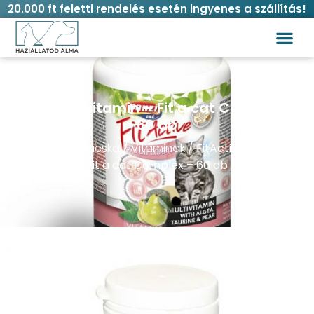
20.000 ft feletti rendelés esetén ingyenes a szállítás!
FitActive Vitamin – Fit a cat Complex –
60 db
Kezdőlap
/
Macska
/
Vitaminok
/ FitActive Vitamin –
Fit a cat Complex – 60 db