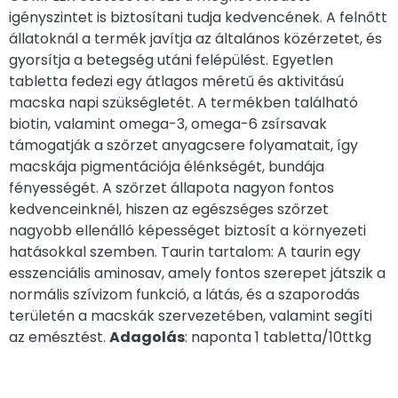
igényszintet is biztosítani tudja kedvencének. A felnőtt
állatoknál a termék javítja az általános közérzetet, és
gyorsítja a betegség utáni felépülést. Egyetlen
tabletta fedezi egy átlagos méretű és aktivitású
macska napi szükségletét. A termékben található
biotin, valamint omega-3, omega-6 zsírsavak
támogatják a szőrzet anyagcsere folyamatait, így
macskája pigmentációja élénkségét, bundája
fényességét. A szőrzet állapota nagyon fontos
kedvenceinknél, hiszen az egészséges szőrzet
nagyobb ellenálló képességet biztosít a környezeti
hatásokkal szemben. Taurin tartalom: A taurin egy
esszenciális aminosav, amely fontos szerepet játszik a
normális szívizom funkció, a látás, és a szaporodás
területén a macskák szervezetében, valamint segíti
az emésztést.
Adagolás
: naponta 1 tabletta/10ttkg