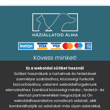
Kövess minket!
Ez a weboldal sütiket használ
Sütiket használunk a tartalmak és hirdetések
személyre szabásához, közösségi funkciók
biztosításához, valamint weboldalforgalmunk
Általános Szerződési Feltételek
0
elemzéséhez. Ezenkívül közösségi média-, hirdető- és
Adatkezelési tájékoztató
elemző partnereinkkel megosztjuk az Ön
weboldalhasználatra vonatkozó adatait, akik
Sütibeállítások
Nincs döntés
kombinálhatják az adatokat más olyan adatokkal,