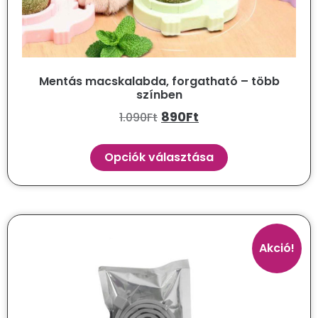
Mentás macskalabda, forgatható – több
színben
890
Ft
1.090
Ft
Opciók választása
Akció!