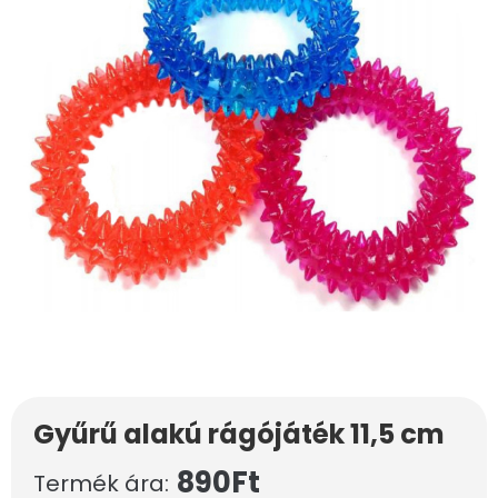
Gyűrű alakú rágójáték 11,5 cm
890
Ft
Termék ára: