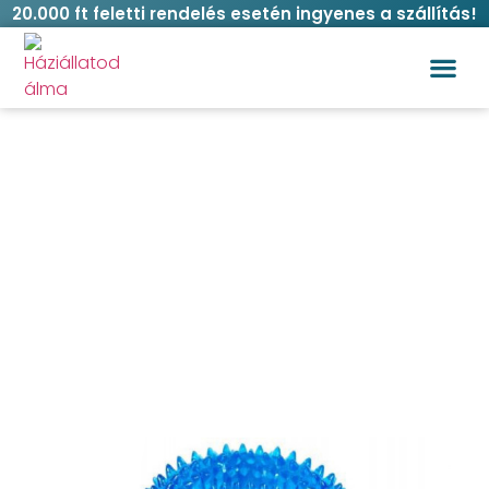
20.000 ft feletti rendelés esetén ingyenes a szállítás!
Vásárlási
Gyűrű alakú rágójáték 11,5 cm
Kezdőlap
/
Kutya
/
Játékok
/ Gyűrű alakú rágójáték 11,5
cm