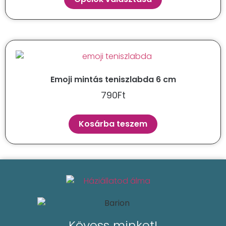
Emoji mintás teniszlabda 6 cm
790
Ft
Kosárba teszem
Kövess minket!