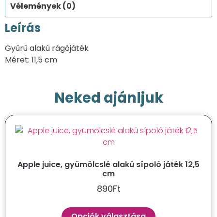
Vélemények (0)
Leírás
Gyűrű alakú rágójáték
Méret: 11,5 cm
Neked ajánljuk
Apple juice, gyümölcslé alakú sípoló játék 12,5
cm
890
Ft
Opciók választása