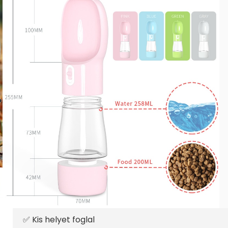
Hordozható itató palack ju
kutyáknak több színben
3.690
Ft
Termék ára:
5.490
Ft
Hordozható itató palack, jutalomfalat tartóval
Víz tartály: 258 ml
Szárazeledel tartály: 200 ml
A nagy melegben mindenkinek megnő a vízigénye 
rohangálásban, akkor jó ha kéznél van egy kis víz 
hordozható, kettő az egyben víz adagolónkkal mári
✅ Kis helyet foglal⁠