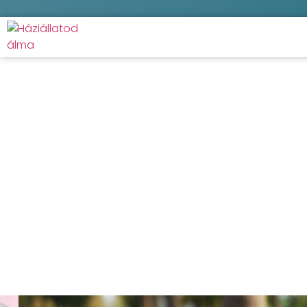
Hordozható itató p
Kezdőlap
/
Macska
/
Eteté