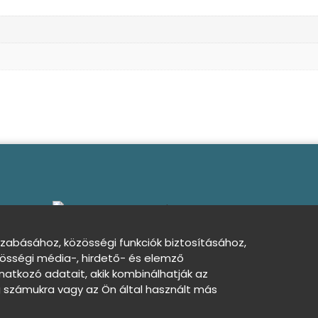
szabásához, közösségi funkciók biztosításához,
össégi média-, hirdető- és elemző
kezelési tájékoztató
Sütibeállítások
Nincs
atkozó adatait, akik kombinálhatják az
számukra vagy az Ön által használt más