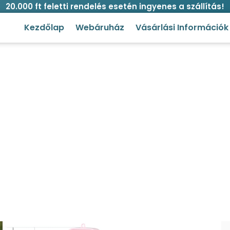
20.000 ft feletti rendelés esetén ingyenes a szállítás!
Kezdőlap
Webáruház
Vásárlási Információk
alack jutalomfalat tartóval kut
s és itatás
/ Hordozható itató palack jutalomfalat tartó