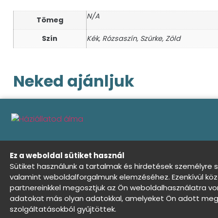
N/A
Tömeg
Szín
Kék, Rózsaszín, Szürke, Zöld
Neked ajánljuk
Ez a weboldal sütiket használ
Sütiket használunk a tartalmak és hirdetések személyre 
valamint weboldalforgalmunk elemzéséhez. Ezenkívül köz
Általános Szerződési Feltételek
Adat
partnereinkkel megosztjuk az Ön weboldalhasználatra von
adatokat más olyan adatokkal, amelyeket Ön adott meg 
Háziállatod álma - Minden jog fenntartva ©
szolgáltatásokból gyűjtöttek.