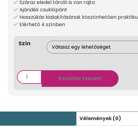
✅ Száraz eledel tároló is van rajta⁠
✅ Ajándék csuklópánt⁠
✅ Hosszúkás kialakításának köszönhetően praktikus
✅ Elérhető 4 színben⁠
Szín
Kosárba teszem
Vélemények (0)