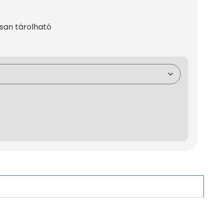
an tárolható⁠