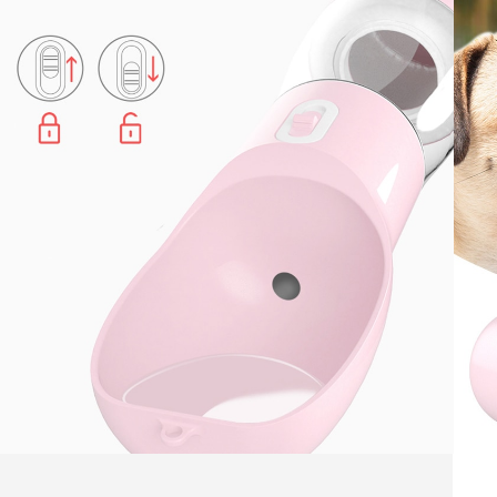
talomfalat tartóval
💦 Ha kutyusod megszomjazik a nagy
🏻 Persze ehhez edény is kellene, azonban
s egyszerűbb a séta 😍⁠