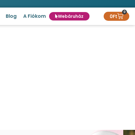
0
Blog
A Fiókom
0
Ft
Webáruház
yáknak több színben
val kutyáknak több színben