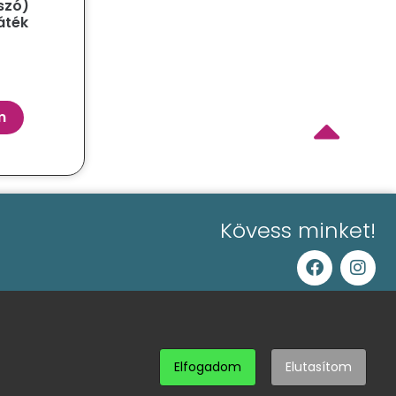
tszó)
áték
m
Kövess minket!
0
Szállítási és fizetési információk
 döntés
Elfogadom
Elutasítom
Webáruházunkat Marketinges Erika és csapata készítette