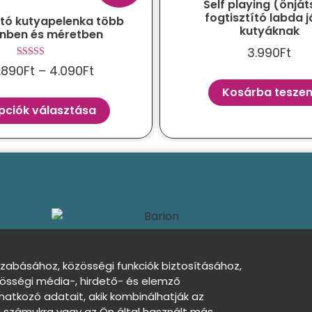
Self playing (önjá
fogtisztító labda j
tó kutyapelenka több
kutyáknak
ínben és méretben
3.990
Ft
Értékelés:
.890
Ft
–
4.090
Ft
5.00
/ 5
Kosárba tesze
pciók választása
szabásához, közösségi funkciók biztosításához,
kezelési tájékoztató
Sütibeállítások
Nincs
össégi média-, hirdető- és elemző
atkozó adatait, akik kombinálhatják az
számukra vagy az Ön által használt más