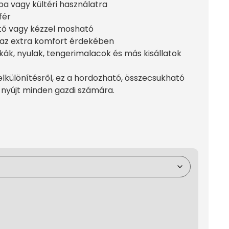
ba vagy kültéri használatra
fér
ető vagy kézzel mosható
 az extra komfort érdekében
kák, nyulak, tengerimalacok és más kisállatok
elkülönítésről, ez a hordozható, összecsukható
 nyújt minden gazdi számára.