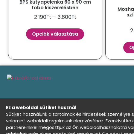
BPS kutyapelenka 60 x 90 cm
több kiszerelésben
Mosha
sz
2.190
Ft
–
3.800
Ft
2
Opciók választása
O
Ez a weboldal sütiket használ
Sütiket használunk a tartalmak és hirdetések személyre 
Általános Szerződési Feltételek
Adat
valamint weboldalforgalmunk elemzéséhez. Ezenkívül köz
partnereinkkel megosztjuk az Ön weboldalhasználatra von
Háziállatod álma - Minden jog fenntartva ©
adatokat más olyan adatokkal, amelyeket Ön adott meg 