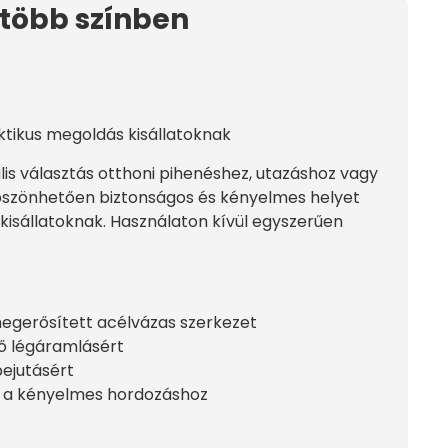
 több színben
tikus megoldás kisállatoknak
lis választás otthoni pihenéshez, utazáshoz vagy
 köszönhetően biztonságos és kényelmes helyet
isállatoknak. Használaton kívül egyszerűen
megerősített acélvázas szerkezet
lő légáramlásért
bejutásért
va a kényelmes hordozáshoz