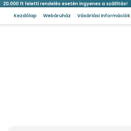
20.000 ft feletti rendelés esetén ingyenes a szállítás!
Kezdőlap
Webáruház
Vásárlási Információk
ozható kisállat kennel több sz
p
/
Macska
/
Állatszállítás
/ Hordozható kisállat kennel tö