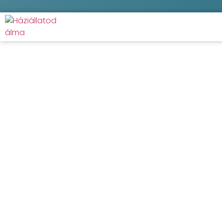
Hord
Kezdőla