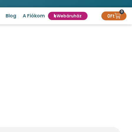
0
Blog
A Fiókom
0
Ft
Webáruház
ínben
bb színben