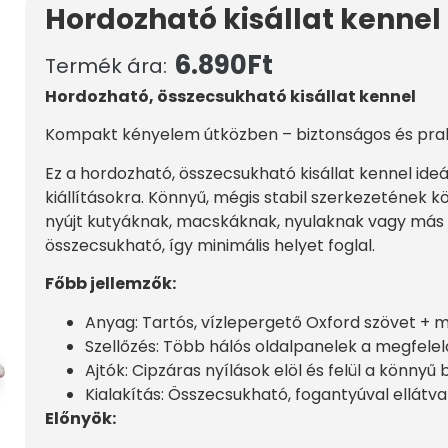
Hordozható kisállat kennel
6.890
Ft
Termék ára:
Hordozható, összecsukható kisállat kennel
Kompakt kényelem útközben – biztonságos és prak
Ez a hordozható, összecsukható kisállat kennel ideá
kiállításokra. Könnyű, mégis stabil szerkezetének
nyújt kutyáknak, macskáknak, nyulaknak vagy más k
összecsukható, így minimális helyet foglal.
Főbb jellemzők:
Anyag: Tartós, vízlepergető Oxford szövet + 
Szellőzés: Több hálós oldalpanelek a megfele
Ajtók: Cipzáras nyílások elöl és felül a könnyű 
Kialakítás: Összecsukható, fogantyúval ellát
Előnyök: