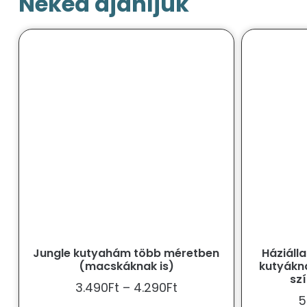
Neked ajánljuk
Jungle kutyahám több méretben
Háziáll
(macskáknak is)
kutyákn
sz
3.490
Ft
–
4.290
Ft
5