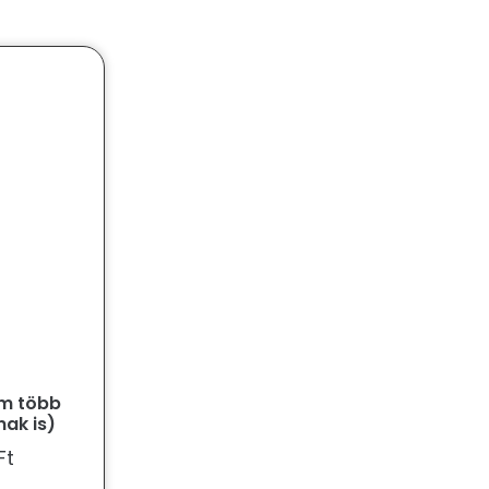
m több
ak is)
Ft