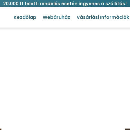
20.000 ft feletti rendelés esetén ingyenes a szállítás!
Kezdőlap
Webáruház
Vásárlási Információk
r kutyahám több méretben (m
ya
/
Hámok
/ Indian summer kutyahám több méretben (