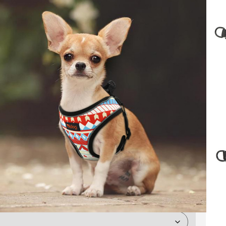
több méretben
kis-, és középtermetű kutyáknak és
ÍTSÁK ÖSSZE A KISÁLLAT MÉRETEIT A TERMÉK
I GALÉRIÁBAN TALÁLHATÓ. A TERMÉKCSERE