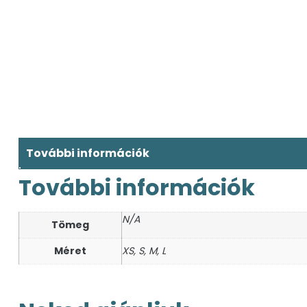
További információk
További információk
N/A
Tömeg
Méret
XS, S, M, L