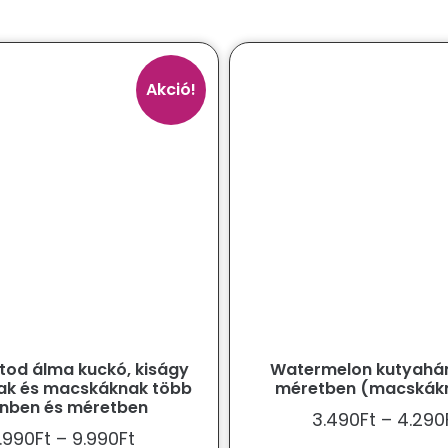
Akció!
atod álma kuckó, kiságy
Watermelon kutyahá
ak és macskáknak több
méretben (macskákn
ínben és méretben
3.490
Ft
–
4.290
.990
Ft
–
9.990
Ft