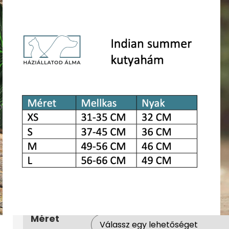
Indian summer kutyahám 
(macskáknak is)
3.490
Ft
–
4.290
Ft
Termék ára:
Indian summer kutyahám XS,S,M,L méretekben 
macskáknak.
Fényvisszaverő sávval az oldalán.
FONTOS: KÉRJÜK, HOGY RENDELÉS ELŐTT HASONL
MÉRETTÁBLÁZATÁVAL. A TÁBLÁZAT A KÉP ALATT
DÍJA A VÁSÁRLÓT TERHELI.
Méret