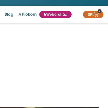
0
Blog
A Fiókom
0
Ft
Webáruház
acskáknak is)
macskáknak is)