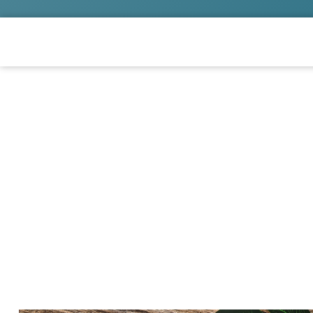
Indian summe
Kezdőlap
/
Kut