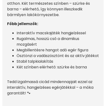
otthon. Két természetes színben – szürke és
barna – elérhető, így könnyen illeszkedik
bármilyen lakókörnyezetbe.
Főbb jellemzők:
Interaktív macskajáték hangjelzéssel
Rugalmas, hosszú cső a dinamikus
mozgásért
Megbillentésre hangot adó egér figura
Ösztönzi a vadászösztönt és az aktív játékot
Stabil talpkialakítás
Két színben elérhető: szürke és barna
Tedd izgalmassá cicád mindennapjait ezzel az
interaktív, hangjelzéses egérjátékkal – a móka
garantált! 🐾