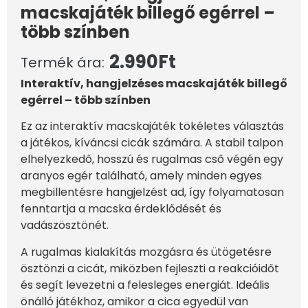
macskajáték billegő egérrel –
több színben
2.990
Ft
Termék ára:
Interaktív, hangjelzéses macskajáték billegő
egérrel – több színben
Ez az interaktív macskajáték tökéletes választás
a játékos, kíváncsi cicák számára. A stabil talpon
elhelyezkedő, hosszú és rugalmas cső végén egy
aranyos egér található, amely minden egyes
megbillentésre hangjelzést ad, így folyamatosan
fenntartja a macska érdeklődését és
vadászösztönét.
A rugalmas kialakítás mozgásra és ütögetésre
ösztönzi a cicát, miközben fejleszti a reakcióidőt
és segít levezetni a felesleges energiát. Ideális
önálló játékhoz, amikor a cica egyedül van