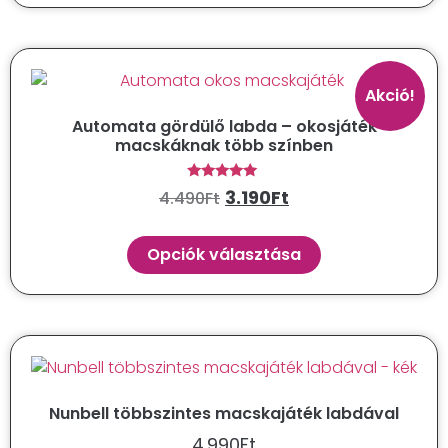
Akció!
Automata gördülő labda – okosjáték
macskáknak több színben
Értékelés:
3.190
Ft
4.490
Ft
5.00
/ 5
Opciók választása
Nunbell többszintes macskajáték labdával
4.990
Ft