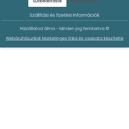
Sütibeállítások
Nincs döntés
Szállítási és fizetési információk
Háziállatod álma - Minden jog fenntartva ©
Webáruházunkat Marketinges Erika és csapata készítette