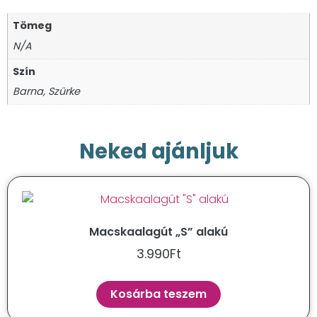
Tömeg
N/A
Szín
Barna, Szürke
Neked ajánljuk
Macskaalagút „S” alakú
3.990
Ft
Kosárba teszem