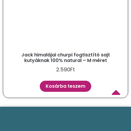
Jack himalájai churpi fogtisztító sajt
kutyáknak 100% natural – M méret
2.590
Ft
Kosárba teszem