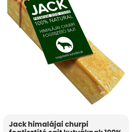
Jack himalájai churpi