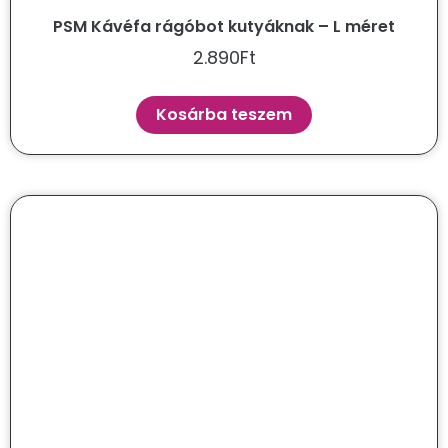
PSM Kávéfa rágóbot kutyáknak – L méret
2.890
Ft
Kosárba teszem