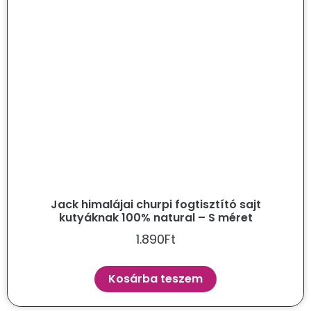
Jack himalájai churpi fogtisztító sajt
kutyáknak 100% natural – S méret
1.890
Ft
Kosárba teszem