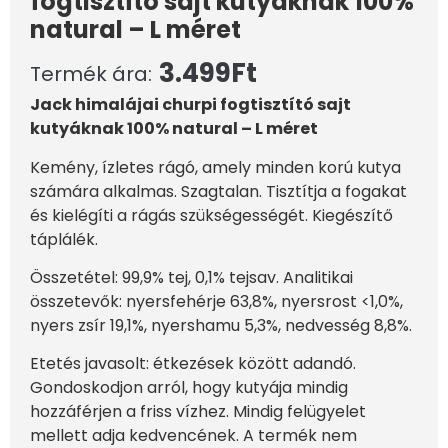
fogtisztító sajt kutyáknak 100%
natural – L méret
3.499
Ft
Termék ára:
Jack himalájai churpi fogtisztító sajt
kutyáknak 100% natural – L méret
Kemény, ízletes rágó, amely minden korú kutya
számára alkalmas. Szagtalan. Tisztítja a fogakat
és kielégíti a rágás szükségességét. Kiegészítő
táplálék.
Összetétel: 99,9% tej, 0,1% tejsav. Analitikai
összetevők: nyersfehérje 63,8%, nyersrost <1,0%,
nyers zsír 19,1%, nyershamu 5,3%, nedvesség 8,8%.
Etetés javasolt: étkezések között adandó.
Gondoskodjon arról, hogy kutyája mindig
hozzáférjen a friss vízhez. Mindig felügyelet
mellett adja kedvencének. A termék nem