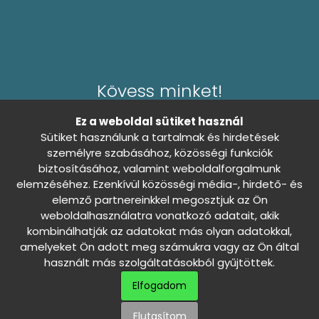
Kövess minket!
Ez a weboldal sütiket használ
Sütiket használunk a tartalmak és hirdetések
személyre szabásához, közösségi funkciók
biztosításához, valamint weboldalforgalmunk
Általános Szerződési Feltételek
0
elemzéséhez. Ezenkívül közösségi média-, hirdető- és
Adatkezelési tájékoztató
elemző partnereinkkel megosztjuk az Ön
weboldalhasználatra vonatkozó adatait, akik
Sütibeállítások
Nincs döntés
kombinálhatják az adatokat más olyan adatokkal,
amelyeket Ön adott meg számukra vagy az Ön által
használt más szolgáltatásokból gyűjtöttek.
Szállítási és fizetési információk
Elfogadom
Háziállatod álma - Minden jog fenntartva ©
Elutasítom