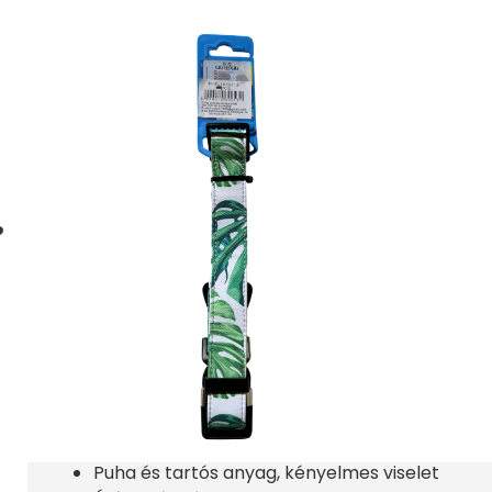
Jungle kutyanyakörv több
2.790
Ft
Termék ára:
Ez a zöld pálma mintás kutyanyakörv egy stílusos 
kutyája megjelenéséhez! A nyakörv vidám, növényi m
nyári hangulathoz, miközben kutyája minden lépését
Puha, mégis erős, így kényelmes viseletet biztosít 
design egy igazi természetkedvelő hangulatot áras
egyedi stílusát.
A nyakörv állítható méretű, így könnyedén illeszk
és gyűrű gondoskodik a póráz biztonságos rögzítés
pillanata nyugodt és élvezetes lesz.
Főbb jellemzők:
Elegáns zöld növény mintás design
Puha és tartós anyag, kényelmes viselet