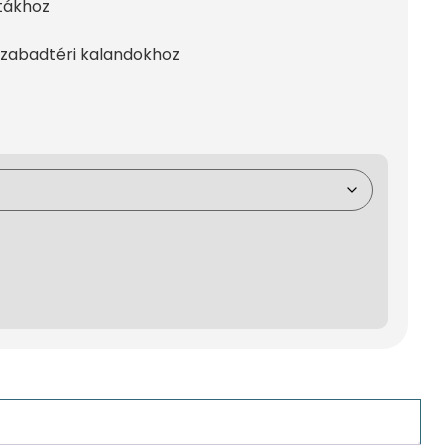
jtákhoz
szabadtéri kalandokhoz