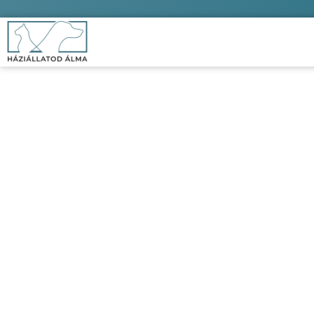
Ju
Kezd