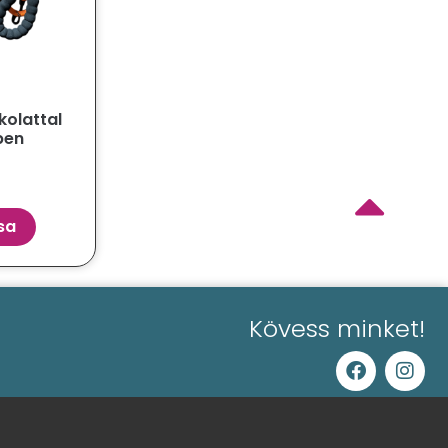
olattal
ben
sa
Kövess minket!
0