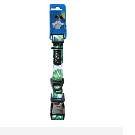
 méretben
kiegészítő, amely természetes eleganciát ad
intázata tökéletesen illeszkedik a tavaszi és
 stílusossá varázsolja.
a kutyája számára. A zöld növényekkel díszített
zt, amely bármely séta során kiemeli kutyája
edik minden kutyafajtához. A megbízható fém csat
éről, így a közös séták és kalandok minden