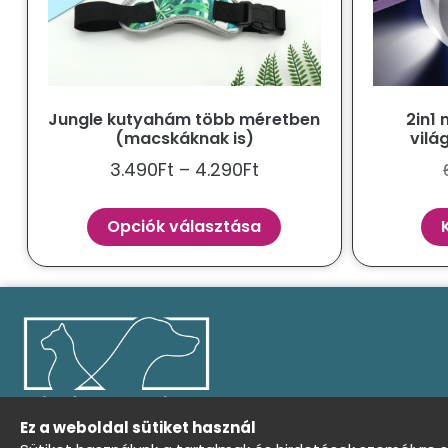
Jungle kutyahám több méretben
2in1 
(macskáknak is)
vilá
3.490
Ft
–
4.290
Ft
Opciók választása
Ez a weboldal sütiket használ