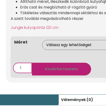
Állítható méret, illeszkedik különböző kutyafa
Erős csat és megbízható d-rögzítő gyűrű
Tökéletes választás mindennapi sétákhoz és 
A szett további megvásárolható részei:
Jungle kutyapóráz 120 cm
Méret
Kosárba teszem
Vélemények (0)