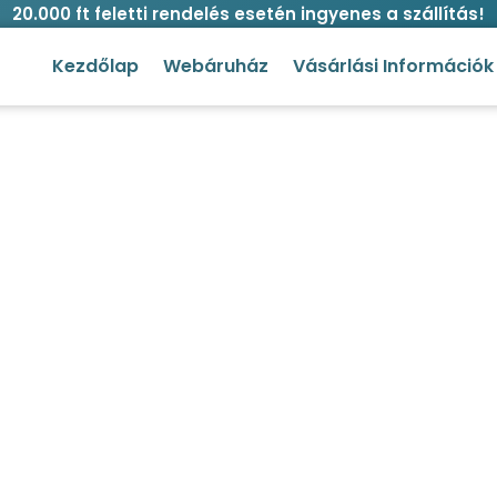
20.000 ft feletti rendelés esetén ingyenes a szállítás!
Kezdőlap
Webáruház
Vásárlási Információk
ngle kutyanyakörv több méret
őlap
/
Kutya
/
Nyakörvek
/ Jungle kutyanyakörv több mé