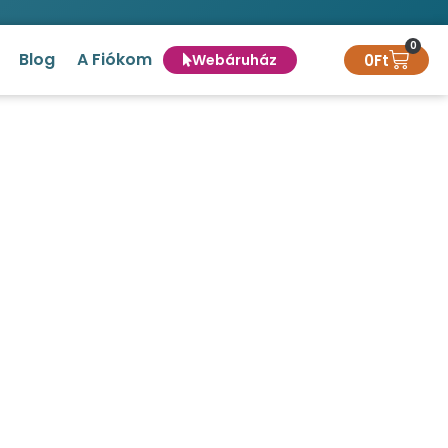
0
Blog
A Fiókom
0
Ft
Webáruház
ben
retben