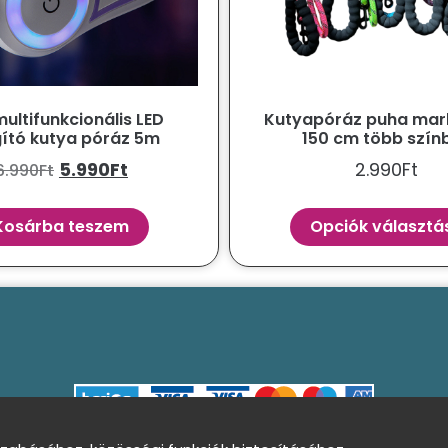
multifunkcionális LED
Kutyapóráz puha mark
gító kutya póráz 5m
150 cm több szín
5.990
Ft
2.990
Ft
6.990
Ft
Kosárba teszem
Opciók választá