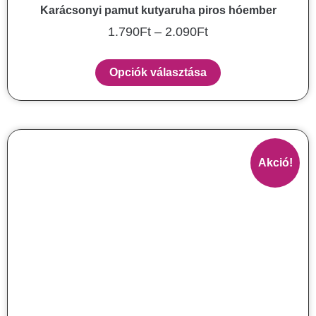
Karácsonyi pamut kutyaruha piros hóember
1.790
Ft
–
2.090
Ft
Opciók választása
Akció!