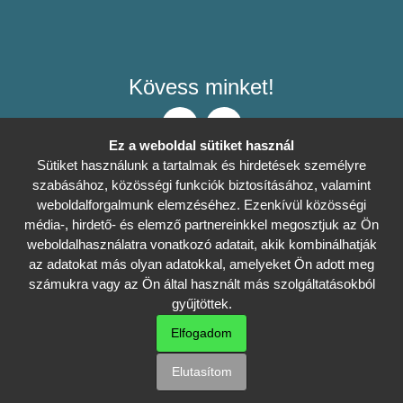
Kövess minket!
Ez a weboldal sütiket használ
Sütiket használunk a tartalmak és hirdetések személyre
szabásához, közösségi funkciók biztosításához, valamint
Általános Szerződési Feltételek
weboldalforgalmunk elemzéséhez. Ezenkívül közösségi
Adatkezelési tájékoztató
0
média-, hirdető- és elemző partnereinkkel megosztjuk az Ön
weboldalhasználatra vonatkozó adatait, akik kombinálhatják
Sütibeállítások
Nincs döntés
az adatokat más olyan adatokkal, amelyeket Ön adott meg
számukra vagy az Ön által használt más szolgáltatásokból
gyűjtöttek.
Szállítási és fizetési információk
Elfogadom
Háziállatod álma - Minden jog fenntartva ©
Elutasítom
Webáruházunkat Marketinges Erika és csapata készítette