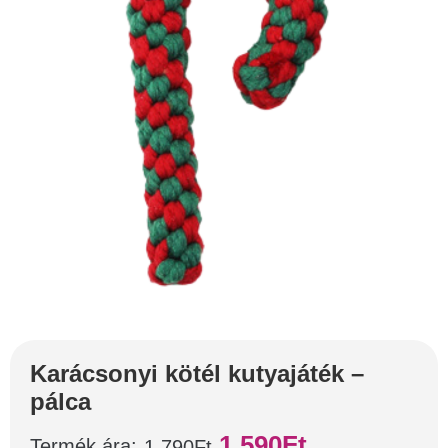
Karácsonyi kötél kutyajáték –
pálca
1.590
Ft
Termék ára:
1.790
Ft