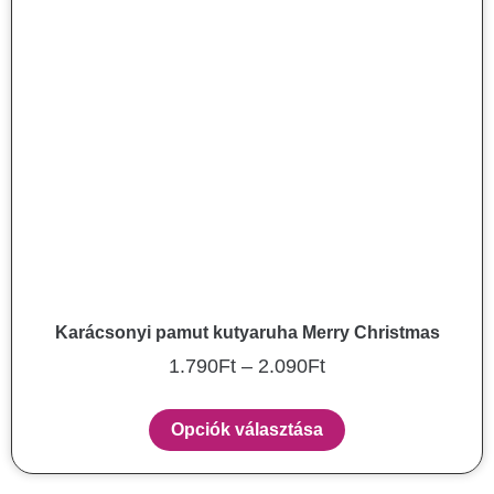
Karácsonyi pamut kutyaruha Merry Christmas
1.790
Ft
–
2.090
Ft
Opciók választása