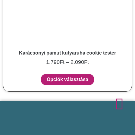
Karácsonyi pamut kutyaruha cookie tester
1.790
Ft
–
2.090
Ft
Opciók választása