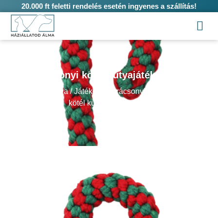
20.000 ft feletti rendelés esetén ingyenes a szállítás!
Vásárlás
Karácsonyi kötél kutyajáték – pálca
Kezdőlap
/
Kutya
/
Játékok
/
Karácsonyi játék
/ Karácsonyi
kötél kutyajáték – pálca