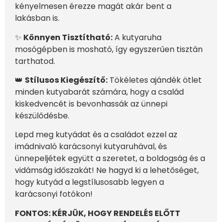
kényelmesen érezze magát akár bent a
lakásban is.
✨
Könnyen Tisztítható:
A kutyaruha
mosógépben is mosható, így egyszerűen tisztán
tarthatod.
👑
Stílusos Kiegészítő:
Tökéletes ajándék ötlet
minden kutyabarát számára, hogy a család
kiskedvencét is bevonhassák az ünnepi
készülődésbe.
Lepd meg kutyádat és a családot ezzel az
imádnivaló karácsonyi kutyaruhával, és
ünnepeljétek együtt a szeretet, a boldogság és a
vidámság időszakát! Ne hagyd ki a lehetőséget,
hogy kutyád a legstílusosabb legyen a
karácsonyi fotókon!
FONTOS: KÉRJÜK, HOGY RENDELÉS ELŐTT