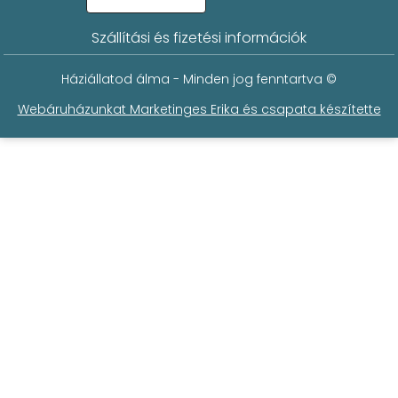
Szállítási és fizetési információk
Háziállatod álma - Minden jog fenntartva ©
Webáruházunkat Marketinges Erika és csapata készítette