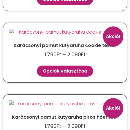
Akció!
Karácsonyi pamut kutyaruha cookie tester
1.790
Ft
–
2.090
Ft
Opciók választása
Akció!
Karácsonyi pamut kutyaruha piros hóember
1.790
Ft
–
2.090
Ft