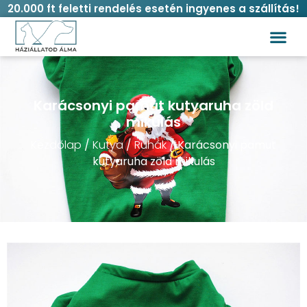
20.000 ft feletti rendelés esetén ingyenes a szállítás!
Vásárlási
Karácsonyi pamut kutyaruha zöld
mikulás
Kezdőlap
/
Kutya
/
Ruhák
/ Karácsonyi pamut
kutyaruha zöld mikulás