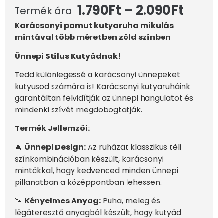
1.790
Ft
–
2.090
Ft
Termék ára:
Karácsonyi pamut kutyaruha mikulás
mintával több méretben zöld színben
Ünnepi Stílus Kutyádnak!
Tedd különlegessé a karácsonyi ünnepeket
kutyusod számára is! Karácsonyi kutyaruháink
garantáltan felvidítják az ünnepi hangulatot és
mindenki szívét megdobogtatják.
Termék Jellemzői:
🎄
Ünnepi Design:
Az ruházat klasszikus téli
színkombinációban készült, karácsonyi
mintákkal, hogy kedvenced minden ünnepi
pillanatban a középpontban lehessen.
🐾
Kényelmes Anyag:
Puha, meleg és
légáteresztő anyagból készült, hogy kutyád