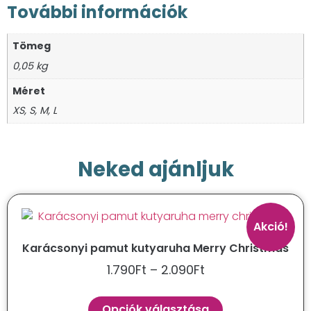
További információk
Tömeg
0,05 kg
Méret
XS, S, M, L
Neked ajánljuk
Akció!
Karácsonyi pamut kutyaruha Merry Christmas
1.790
Ft
–
2.090
Ft
Opciók választása