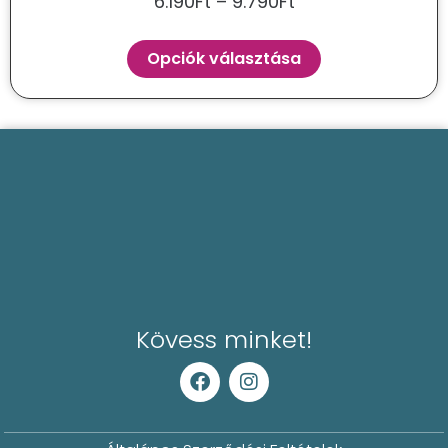
6.190
Ft
–
9.790
Ft
Opciók választása
Kövess minket!