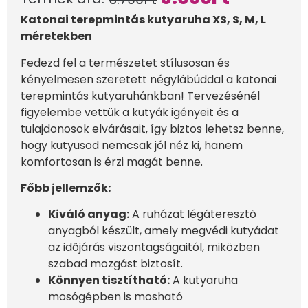
Katonai terepmintás kutyaruha XS, S, M, L
méretekben
Fedezd fel a természetet stílusosan és
kényelmesen szeretett négylábúddal a katonai
terepmintás kutyaruhánkban! Tervezésénél
figyelembe vettük a kutyák igényeit és a
tulajdonosok elvárásait, így biztos lehetsz benne,
hogy kutyusod nemcsak jól néz ki, hanem
komfortosan is érzi magát benne.
Főbb jellemzők:
Kiváló anyag:
A ruházat légáteresztő
anyagból készült, amely megvédi kutyádat
az időjárás viszontagságaitól, miközben
szabad mozgást biztosít.
Könnyen tisztítható:
A kutyaruha
mosógépben is mosható