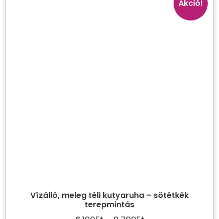
Akció!
Vízálló, meleg téli kutyaruha – sötétkék
terepmintás