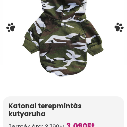
Katonai terepmintás
kutyaruha
3.090
Ft
Termék ára:
3.790
Ft