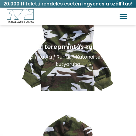
20.000 ft feletti rendelés esetén ingyenes a szállítás!
Vásárlási
Katonai terepmintás kutyaruha
Kezdőlap
/
Kutya
/
Ruhák
/ Katonai terepmintás
kutyaruha