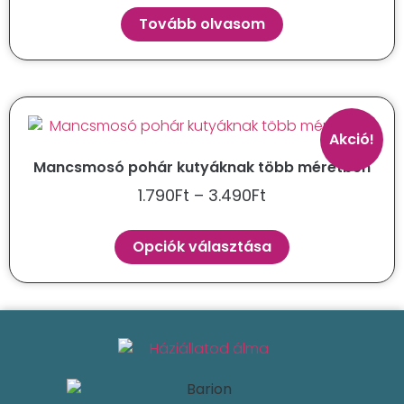
Tovább olvasom
Akció!
Mancsmosó pohár kutyáknak több méretben
1.790
Ft
–
3.490
Ft
Opciók választása