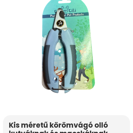
Kis méretű körömvágó olló