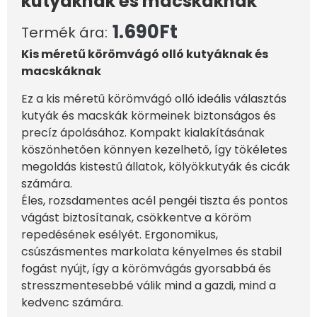
kutyáknak és macskáknak
1.690
Ft
Termék ára:
Kis méretű körömvágó olló kutyáknak és
macskáknak
Ez a kis méretű körömvágó olló ideális választás
kutyák és macskák körmeinek biztonságos és
precíz ápolásához. Kompakt kialakításának
köszönhetően könnyen kezelhető, így tökéletes
megoldás kistestű állatok, kölyökkutyák és cicák
számára.
Éles, rozsdamentes acél pengéi tiszta és pontos
vágást biztosítanak, csökkentve a köröm
repedésének esélyét. Ergonomikus,
csúszásmentes markolata kényelmes és stabil
fogást nyújt, így a körömvágás gyorsabbá és
stresszmentesebbé válik mind a gazdi, mind a
kedvenc számára.