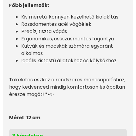
Főbb jellemzők:
Kis méretű, könnyen kezelhető kialakítás
Rozsdamentes acél vágóélek
Precíz, tiszta vágás
Ergonomikus, csúszásmentes fogantyú
Kutyák és macskák számára egyaránt
alkalmas
Ideális kistestű állatokhoz és kölykökhöz
Tökéletes eszköz a rendszeres mancsápoláshoz,
hogy kedvenced mindig komfortosan és ápoltan
érezze magát! 🐾✨
Méret: 12 cm
3 készleten