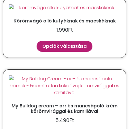
Körömvágó olló kutyáknak és macskáknak
1.990
Ft
Opciók választása
My Bulldog cream – orr és mancsápoló krém
körömvirággal és kamillával
5.490
Ft