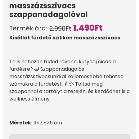
masszázsszivacs
szappanadagolóval
1.490
Ft
Termék ára:
2.990
Ft
Kisállat fürdető szilikon masszázsszivacs
Te is nehezen tudod rávenni kutyád/cicád a
fürdésre? 🛁 Szappanadagolós
masszázsszivacsunkkal kellemesebbé teheted
számukra a fürdetést. 🧴💦 Töltsd meg
szappannal a tartályt a tetején, és kezdődhet is a
wellness élmény.
Méretek:
9×7,5×5 cm