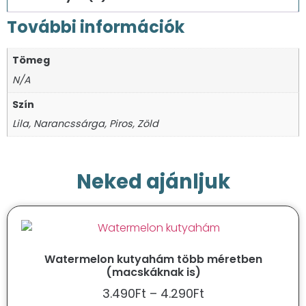
További információk
Tömeg
N/A
Szín
Lila, Narancssárga, Piros, Zöld
Neked ajánljuk
Watermelon kutyahám több méretben
(macskáknak is)
3.490
Ft
–
4.290
Ft