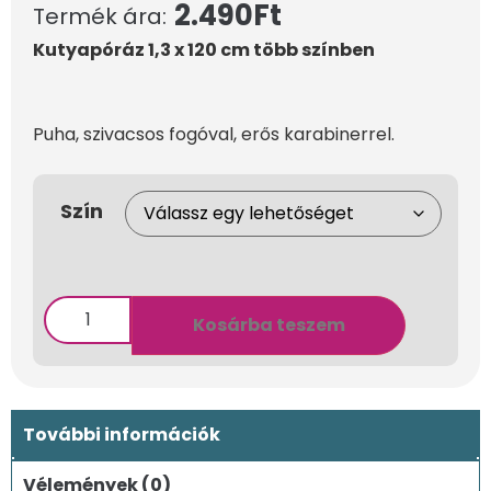
2.490
Ft
Termék ára:
Kutyapóráz 1,3 x 120 cm több színben
Puha, szivacsos fogóval, erős karabinerrel.
Szín
Kosárba teszem
További információk
Vélemények (0)