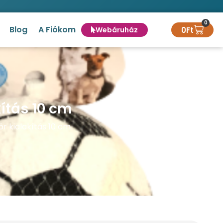
0
Blog
A Fiókom
0
Ft
Webáruház
ítás 10 cm
r kialakítás 10 cm