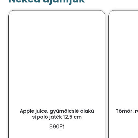
Apple juice, gyümölcslé alakú
Tömör, r
sípoló játék 12,5 cm
890
Ft