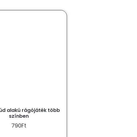
úd alakú rágójáték több
színben
790
Ft