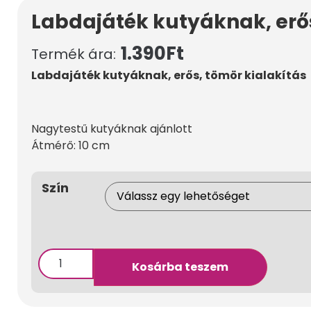
Labdajáték kutyáknak, erős
1.390
Ft
Termék ára:
Labdajáték kutyáknak, erős, tömör kialakítás
Nagytestű kutyáknak ajánlott
Átmérő: 10 cm
Szín
Kosárba teszem