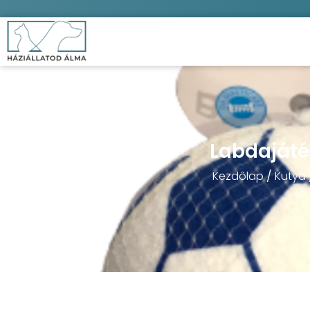
Labdajáté
Kezdőlap
/
Kutya