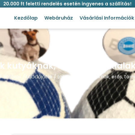
20.000 ft feletti rendelés esetén ingyenes a szállítás!
Kezdőlap
Webáruház
Vásárlási Információk
k kutyáknak, erős, tömör kialak
/
Játékok
/
Labdajáték
/ Labdajáték kutyáknak, erős, tömö