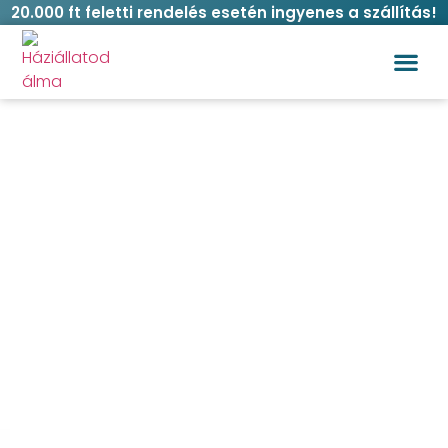
20.000 ft feletti rendelés esetén ingyenes a szállítás!
Lávakő ásvány karkötő – ezüst színű
francia bulldog medállal
Kezdőlap
/
Gazdi
/
Karkötő
/ Lávakő ásvány karkötő –
ezüst színű francia bulldog medállal