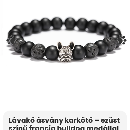
Lávakő ásvány karkötő – ezüst
színű francia bulldog medállal