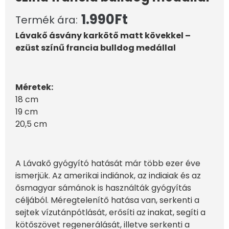
1.990
Ft
Termék ára:
Lávakő ásvány karkötő matt kövekkel –
ezüst színű francia bulldog medállal
Méretek:
18 cm
19 cm
20,5 cm
A Lávakő gyógyító hatását már több ezer éve
ismerjük. Az amerikai indiánok, az indiaiak és az
ősmagyar sámánok is használták gyógyítás
céljából. Méregtelenítő hatása van, serkenti a
sejtek vízutánpótlását, erősíti az inakat, segíti a
kötőszövet regenerálását, illetve serkenti a