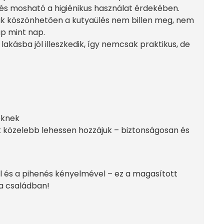
és mosható a higiénikus használat érdekében.
nak köszönhetően a kutyaülés nem billen meg, nem
p mint nap.
lakásba jól illeszkedik, így nemcsak praktikus, de
eknek
k közelebb lehessen hozzájuk – biztonságosan és
és a pihenés kényelmével – ez a magasított
a családban!