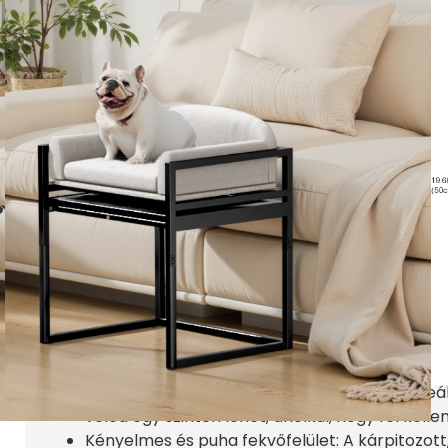
Magasított kutyaülés, fekh
29.990
Ft
Termék ára:
Magasított kutyaülés kihajtható rámpával – 
hozzád
Teremts kutyádnak saját, kényelmes kis birodalmat –
Ez a magasított otthoni kutyaülés praktikus, stílus
közepes testű kedvenced könnyedén elérje a kanap
és kényelemben pihenhet.
Főbb jellemzők:
Kihajtható, visszacsukható rámpa: A beépített 
különösen idősebb vagy mozgásukban korláto
visszacsukható, így helytakarékos és esztétik
Magasított kialakítás: Az ülés magassága ideá
veled egy szinten lehet, anélkül, hogy fel kell
Kényelmes és puha fekvőfelület: A kárpitozott