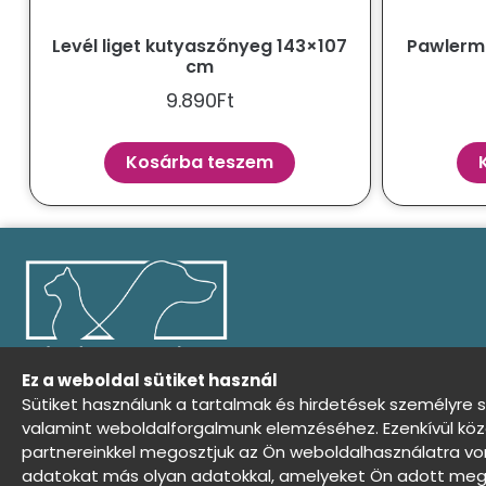
Levél liget kutyaszőnyeg 143×107
Pawlerm
cm
9.890
Ft
Kosárba teszem
Ez a weboldal sütiket használ
Sütiket használunk a tartalmak és hirdetések személyre 
valamint weboldalforgalmunk elemzéséhez. Ezenkívül köz
Általános Szerződési Feltételek
Adat
partnereinkkel megosztjuk az Ön weboldalhasználatra von
adatokat más olyan adatokkal, amelyeket Ön adott meg 