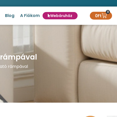
0
Blog
A Fiókom
0
Ft
Webáruház
ó rámpával
tható rámpával