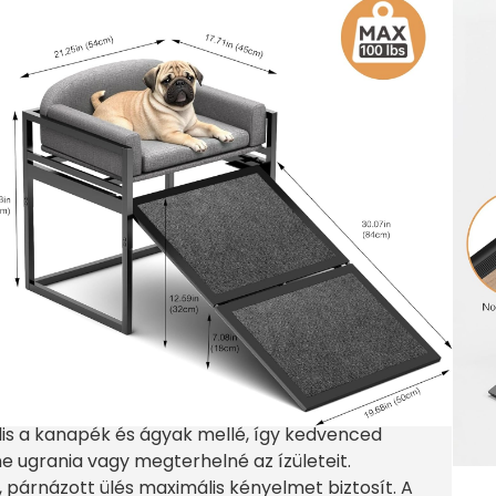
ely kihajtható rámpával
hogy kedvenced mindig közel lehessen
 ott, ahol a legjobban szeret lenni: melletted!
os és tökéletes megoldás arra, hogy kis- vagy
ét vagy az ágy szintjét, miközben biztonságban
rámpa segíti a kényelmes feljutást az ülésre,
zott kutyusoknak. Használaton kívül könnyedén
us marad.
lis a kanapék és ágyak mellé, így kedvenced
ene ugrania vagy megterhelné az ízületeit.
, párnázott ülés maximális kényelmet biztosít. A