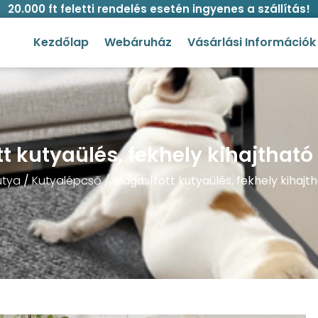
20.000 ft feletti rendelés esetén ingyenes a szállítás!
Kezdőlap
Webáruház
Vásárlási Információk
t kutyaülés, fekhely kihajthat
utya
/
Kutyalépcső
/ Magasított kutyaülés, fekhely kihaj