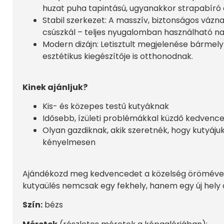
huzat puha tapintású, ugyanakkor strapabíró 
Stabil szerkezet: A masszív, biztonságos váz
csúszkál – teljes nyugalomban használható na
Modern dizájn: Letisztult megjelenése bármely 
esztétikus kiegészítője is otthonodnak.
Kinek ajánljuk?
Kis- és közepes testű kutyáknak
Idősebb, ízületi problémákkal küzdő kedvenc
Olyan gazdiknak, akik szeretnék, hogy kutyáju
kényelmesen
Ajándékozd meg kedvencedet a közelség örömével 
kutyaülés nemcsak egy fekhely, hanem egy új hely 
Szín:
bézs