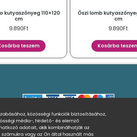
o kutyaszőnyeg 110×120
Őszi lomb kutyaszőnye
cm
cm
9.890
Ft
9.890
Ft
Kosárba teszem
Kosárba tesze
szabásához, közösségi funkciók biztosításához,
össégi média-, hirdető- és elemző
kezelési tájékoztató
Sütibeállítások
Nincs
atkozó adatait, akik kombinálhatják az
számukra vagy az Ön által használt más