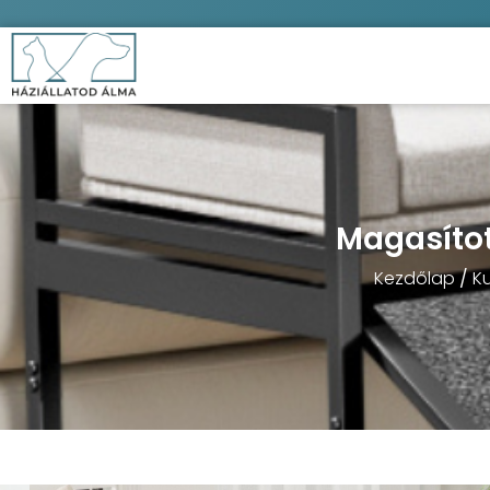
Magasítot
Kezdőlap
/
K