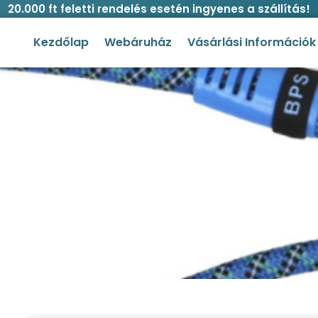
20.000 ft feletti rendelés esetén ingyenes a szállítás!
Kezdőlap
Webáruház
Vásárlási Információk
tás póráz 1,3 x 120 cm több szí
őlap
/
Kutya
/
Pórázok
/ Mintás póráz 1,3 x 120 cm több s