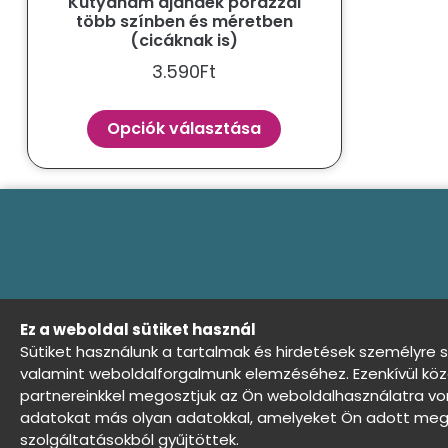
Kutyahám ajándék pórázzal
több színben és méretben
(cicáknak is)
3.590
Ft
Opciók választása
Ez a weboldal sütiket használ
Sütiket használunk a tartalmak és hirdetések személyre 
valamint weboldalforgalmunk elemzéséhez. Ezenkívül köz
Általános Szerződési Feltételek
Adat
partnereinkkel megosztjuk az Ön weboldalhasználatra von
adatokat más olyan adatokkal, amelyeket Ön adott meg 
Háziállatod álma - Minden jog fenntartva ©
szolgáltatásokból gyűjtöttek.