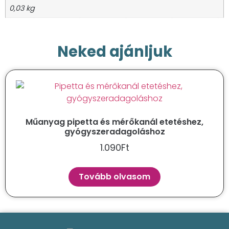
0,03 kg
Neked ajánljuk
Műanyag pipetta és mérőkanál etetéshez,
gyógyszeradagoláshoz
1.090
Ft
Tovább olvasom