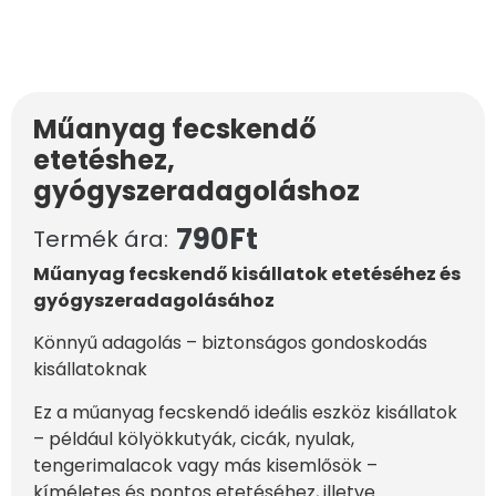
Műanyag fecskendő
etetéshez,
gyógyszeradagoláshoz
790
Ft
Termék ára:
Műanyag fecskendő kisállatok etetéséhez és
gyógyszeradagolásához
Könnyű adagolás – biztonságos gondoskodás
kisállatoknak
Ez a műanyag fecskendő ideális eszköz kisállatok
– például kölyökkutyák, cicák, nyulak,
tengerimalacok vagy más kisemlősök –
kíméletes és pontos etetéséhez, illetve