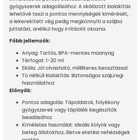
gyógyszerek adagolásához. A skálázott kialakítás
lehetővé teszi a pontos mennyiségek kimérését,
a lekerekített vég pedig megkönnyíti a szájba
juttatást, anélkül hogy irritációt okozna.
Főbb jellemzők:
Anyag: Tartós, BPA-mentes műanyag
Térfogat: 1-20 ml
Skála: Jól olvasható, milliliteres beosztással
Tű nélküli kialakítás: Biztonságos szájüregi
használathoz
Előnyök:
Pontos adagolás: Tápoldatok, folyékony
gyógyszerek vagy táplálék kiegészítők
beadásához
Kíméletes használat: Ideális kölyök vagy
beteg állatokhoz, illetve etetési nehézségek
esetén