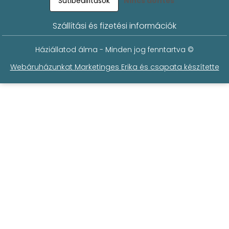
Sütibeállítások
Nincs döntés
Szállítási és fizetési információk
Háziállatod álma - Minden jog fenntartva ©
Webáruházunkat Marketinges Erika és csapata készítette