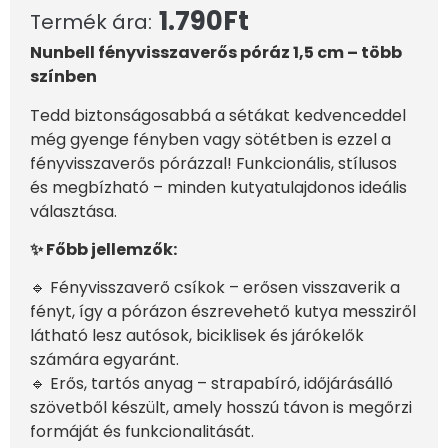
1.790
Ft
Termék ára:
Nunbell fényvisszaverős póráz 1,5 cm – több
színben
Tedd biztonságosabbá a sétákat kedvenceddel
még gyenge fényben vagy sötétben is ezzel a
fényvisszaverős pórázzal! Funkcionális, stílusos
és megbízható – minden kutyatulajdonos ideális
választása.
✨ Főbb jellemzők:
🔹 Fényvisszaverő csíkok – erősen visszaverik a
fényt, így a pórázon észrevehető kutya messziről
látható lesz autósok, biciklisek és járókelők
számára egyaránt.
🔹 Erős, tartós anyag – strapabíró, időjárásálló
szövetből készült, amely hosszú távon is megőrzi
formáját és funkcionalitását.