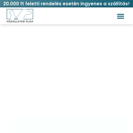
20.000 ft feletti rendelés esetén ingyenes a szállítás!
Nunbell fényvisszaverős póráz 1,5 cm –
több színben
Kezdőlap
/
Kutya
/
Pórázok
/ Nunbell fényvisszaverős
póráz 1,5 cm – több színben