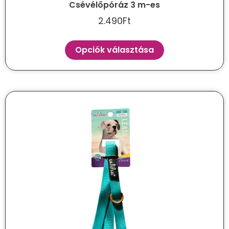
Csévélőpóráz 3 m-es
2.490
Ft
Opciók választása