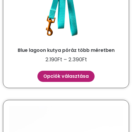
Blue lagoon kutya póráz több méretben
2.190
Ft
–
2.390
Ft
Opciók választása