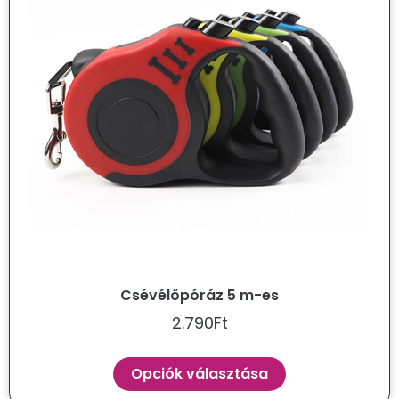
Csévélőpóráz 5 m-es
2.790
Ft
Opciók választása