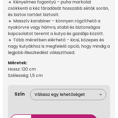
🔹 Kényelmes fogantyú – puha markolat
csökkenti a kéz fáradását hosszabb séták során,
és biztos tartást biztosít.
🔹 Masszív karabiner – könnyen rögzíthető a
nyakörvre vagy hámra, stabil és biztonságos
kapcsolatot teremt a kutya és gazdája között.
🔹 Több méretben elérhető – kicsi, közepes és
nagy kutyákhoz is megfelelő opció, hogy mindig a
legjobb illeszkedést választhasd.
Méretek:
Hossz: 120 cm
Szélesség: 1,5 cm
Szín