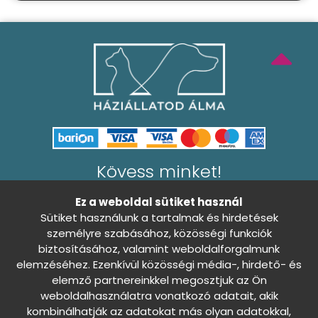
Kövess minket!
Ez a weboldal sütiket használ
Sütiket használunk a tartalmak és hirdetések
személyre szabásához, közösségi funkciók
biztosításához, valamint weboldalforgalmunk
Általános Szerződési Feltételek
elemzéséhez. Ezenkívül közösségi média-, hirdető- és
Adatkezelési tájékoztató
elemző partnereinkkel megosztjuk az Ön
0
weboldalhasználatra vonatkozó adatait, akik
kombinálhatják az adatokat más olyan adatokkal,
Sütibeállítások
Nincs döntés