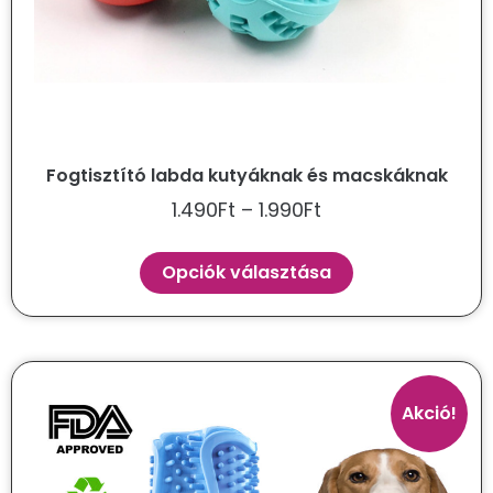
Fogtisztító labda kutyáknak és macskáknak
1.490
Ft
–
1.990
Ft
Opciók választása
Akció!