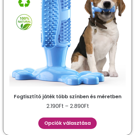
Fogtisztító játék több színben és méretben
2.190
Ft
–
2.890
Ft
Opciók választása