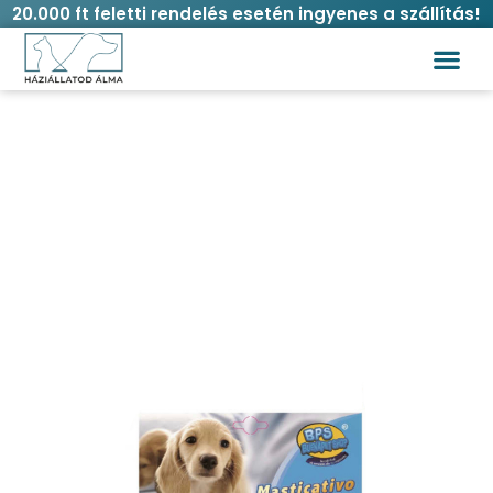
20.000 ft feletti rendelés esetén ingyenes a szállítás!
Préselt kutyacsont 20 cm
Kezdőlap
/
Kutya
/
Jutalomfalat
/ Préselt kutyacsont
20 cm