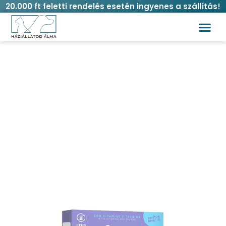
20.000 ft feletti rendelés esetén ingyenes a szállítás!
Record cream shake nedves jutalomfalat
macskáknak – halas 7×12 g
Kezdőlap
/
Macska
/
Jutalomfalat
/ Record cream
shake nedves jutalomfalat macskáknak – halas 7×12 g