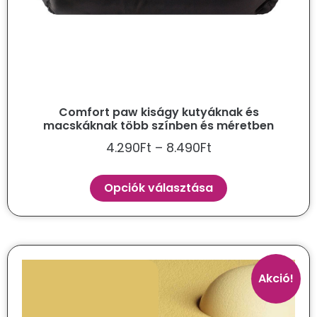
Comfort paw kiságy kutyáknak és
macskáknak több színben és méretben
4.290
Ft
–
8.490
Ft
Opciók választása
Akció!