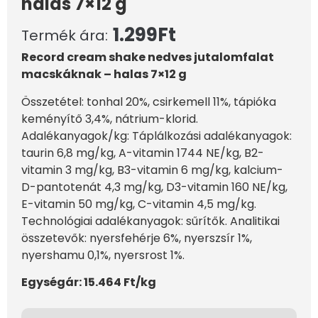
halas 7×12 g
1.299
Ft
Termék ára:
Record cream shake nedves jutalomfalat
macskáknak – halas 7×12 g
Összetétel: tonhal 20%, csirkemell 11%, tápióka
keményítő 3,4%, nátrium-klorid.
Adalékanyagok/kg: Táplálkozási adalékanyagok:
taurin 6,8 mg/kg, A-vitamin 1744 NE/kg, B2-
vitamin 3 mg/kg, B3-vitamin 6 mg/kg, kalcium-
D-pantotenát 4,3 mg/kg, D3-vitamin 160 NE/kg,
E-vitamin 50 mg/kg, C-vitamin 4,5 mg/kg.
Technológiai adalékanyagok: sűrítők. Analitikai
összetevők: nyersfehérje 6%, nyerszsír 1%,
nyershamu 0,1%, nyersrost 1%.
Egységár: 15.464 Ft/kg