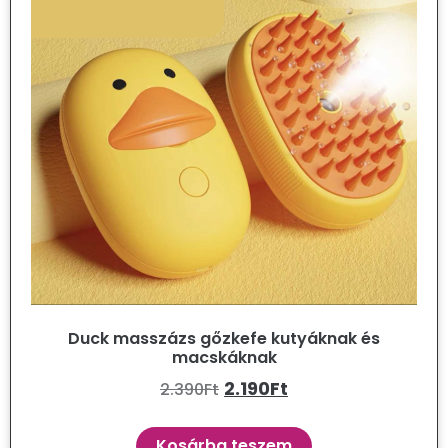
Duck masszázs gőzkefe kutyáknak és
macskáknak
2.190
Ft
2.390
Ft
Kosárba teszem