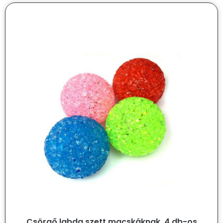
Csörgő labda szett macskáknak, 4 db-os