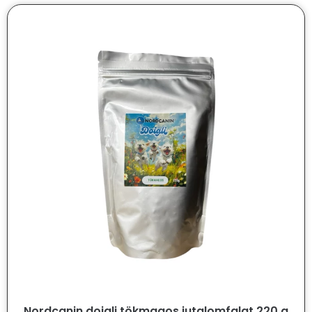
Nordcanin doigli tökmagos jutalomfalat 220 g