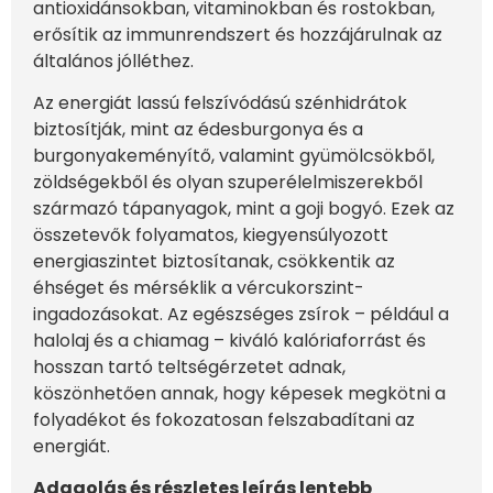
antioxidánsokban, vitaminokban és rostokban,
erősítik az immunrendszert és hozzájárulnak az
általános jólléthez.
Az energiát lassú felszívódású szénhidrátok
biztosítják, mint az édesburgonya és a
burgonyakeményítő, valamint gyümölcsökből,
zöldségekből és olyan szuperélelmiszerekből
származó tápanyagok, mint a goji bogyó. Ezek az
összetevők folyamatos, kiegyensúlyozott
energiaszintet biztosítanak, csökkentik az
éhséget és mérséklik a vércukorszint-
ingadozásokat. Az egészséges zsírok – például a
halolaj és a chiamag – kiváló kalóriaforrást és
hosszan tartó teltségérzetet adnak,
köszönhetően annak, hogy képesek megkötni a
folyadékot és fokozatosan felszabadítani az
energiát.
Adagolás és részletes leírás lentebb