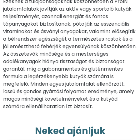
Ezeknek a tulajdonságoknak köszönhetően a ProIN
jutalomfalatok javítják az aktív vagy sportoló kutyák
teljesítményét, azonnali energiát és fontos
tápanyagokat biztosítanak, pótolják az esszenciális
vitaminokat és ásványi anyagokat, valamint elősegítik
a bélrendszer egészségét a természetes rostok és a
jól emészthető fehérjék egyensúlyának köszönhetően.
Az összetevők minősége és a mesterséges
adalékanyagok hiánya tisztaságot és biztonságot
garantál, míg a gabonamentes és gluténmentes
formula a legérzékenyebb kutyák számára is
megfelelő. Minden egyes jutalomfalat ellenőrzött,
lassú és gondos gyártási folyamat eredménye, amely
magas minőségi követelményeket és a kutyád
számára ellenállhatatlan ízt biztosít.
Neked ajánljuk