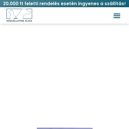
20.000 ft feletti rendelés esetén ingyenes a szállítás!
Record proin jutalomfalat kutyáknak
bocconi bárány és áfonya 75 g
Kezdőlap
/
Kutya
/
Jutalomfalat
/ Record proin
jutalomfalat kutyáknak bocconi bárány és áfonya 75
g