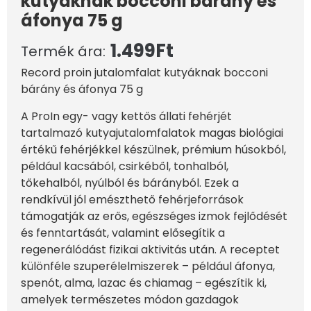
kutyáknak bocconi bárány és
áfonya 75 g
1.499
Ft
Termék ára:
Record proin jutalomfalat kutyáknak bocconi
bárány és áfonya 75 g
A ProIn egy- vagy kettős állati fehérjét
tartalmazó kutyajutalomfalatok magas biológiai
értékű fehérjékkel készülnek, prémium húsokból,
például kacsából, csirkéből, tonhalból,
tőkehalból, nyúlból és bárányból. Ezek a
rendkívül jól emészthető fehérjeforrások
támogatják az erős, egészséges izmok fejlődését
és fenntartását, valamint elősegítik a
regenerálódást fizikai aktivitás után. A receptet
különféle szuperélelmiszerek – például áfonya,
spenót, alma, lazac és chiamag – egészítik ki,
amelyek természetes módon gazdagok