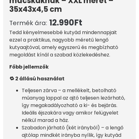
macskáknak – XXL méret –
35x43x4,5 cm
12.990
Ft
Termék ára:
Tedd kényelmesebbé kutyád mindennapjait
ezzel a praktikus, nagyobb méretű lengő
kutyaajtóval, amely egyszerű és megbízható
megoldást kínál a szabad közlekedéshez.
Főbb jellemzők
🔁 2 állású használat
Teljesen zárva – a mellékelt, betolható
műanyag lappal az ajtó teljesen lezárható,
így megakadályozható a ki- és bejárás.
Ideális éjszakára vagy amikor felügyelet
nélkül marad a ház.
Szabadon járható (két irányból) – a lengő
ajtólap mindkét irányba nyílik, így kutyád