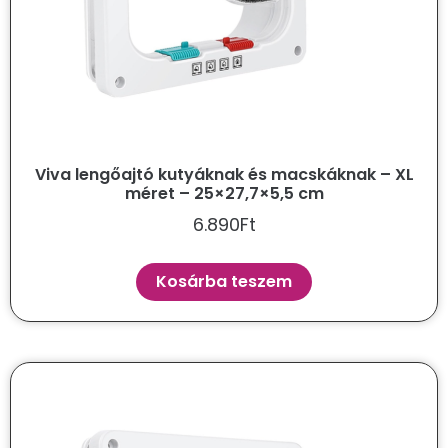
Viva lengőajtó kutyáknak és macskáknak – XL
méret – 25×27,7×5,5 cm
6.890
Ft
Kosárba teszem