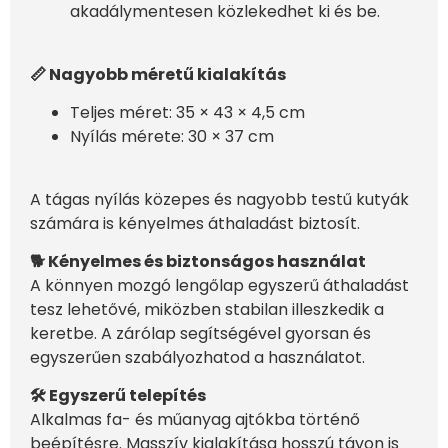
akadálymentesen közlekedhet ki és be.
📏 Nagyobb méretű kialakítás
Teljes méret: 35 × 43 × 4,5 cm
Nyílás mérete: 30 × 37 cm
A tágas nyílás közepes és nagyobb testű kutyák
számára is kényelmes áthaladást biztosít.
🐕 Kényelmes és biztonságos használat
A könnyen mozgó lengőlap egyszerű áthaladást
tesz lehetővé, miközben stabilan illeszkedik a
keretbe. A zárólap segítségével gyorsan és
egyszerűen szabályozhatod a használatot.
🛠️ Egyszerű telepítés
Alkalmas fa- és műanyag ajtókba történő
beépítésre. Masszív kialakítása hosszú távon is