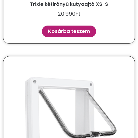
Trixie kétirányú kutyaajtó XS-S
20.990
Ft
Kosárba teszem