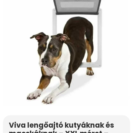
Viva lengőajtó kutyáknak és