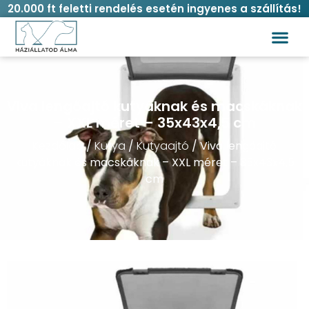
20.000 ft feletti rendelés esetén ingyenes a szállítás!
Viva lengőajtó kutyáknak és macskáknak
– XXL méret – 35x43x4,5 cm
Kezdőlap
/
Kutya
/
Kutyaajtó
/ Viva lengőajtó
kutyáknak és macskáknak – XXL méret – 35x43x4,5
cm