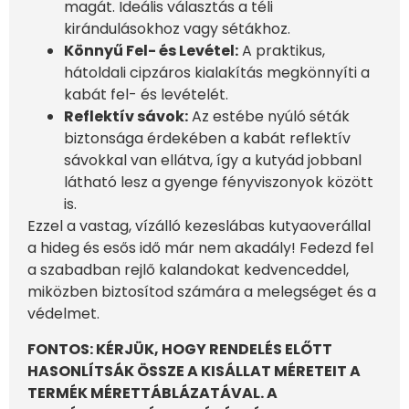
magát. Ideális választás a téli
kirándulásokhoz vagy sétákhoz.
Könnyű Fel- és Levétel:
A praktikus,
hátoldali cipzáros kialakítás megkönnyíti a
kabát fel- és levételét.
Reflektív sávok:
Az estébe nyúló séták
biztonsága érdekében a kabát reflektív
sávokkal van ellátva, így a kutyád jobbanl
látható lesz a gyenge fényviszonyok között
is.
Ezzel a vastag, vízálló kezeslábas kutyaoverállal
a hideg és esős idő már nem akadály! Fedezd fel
a szabadban rejlő kalandokat kedvenceddel,
miközben biztosítod számára a melegséget és a
védelmet.
FONTOS: KÉRJÜK, HOGY RENDELÉS ELŐTT
HASONLÍTSÁK ÖSSZE A KISÁLLAT MÉRETEIT A
TERMÉK MÉRETTÁBLÁZATÁVAL. A