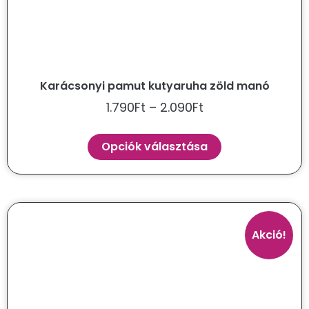
Karácsonyi pamut kutyaruha zöld manó
1.790
Ft
–
2.090
Ft
Opciók választása
Akció!