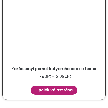
Karácsonyi pamut kutyaruha cookie tester
1.790
Ft
–
2.090
Ft
Opciók választása