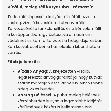
Vízálló, meleg téli kutyaruha – rózsaszín
Tedd különlegessé a kutyád téli sétáit ezzel a
vastag, vízálló kezeslábas kutyaoverállal!
Tervezésénél a funkcionalitás és a kényelem állt
a középpontban, így biztosítva a maximum
védelmet és komfortérzetet a hideg időjárásban.
Kan kutyák esetben a hasi oldalon kibontható a
varrás.
Főbb jellemzők:
Vízálló Anyag:
A kifejezetten vízálló,
légáteresztő anyag garantálja, hogy kutyád
száraz maradjon esős időben is. Nincs többé
hideg, vizes bunda!
Vastag Béléssel:
A puha, meleg bélésnek
köszönhetően kutyád a legzordabb időjárási
körülmények között is kellemesen érzi