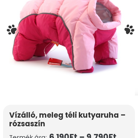
Vízálló, meleg téli kutyaruha –
rózsaszín
6.190
Ft
–
9.790
Ft
Termék ára: