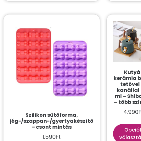
Mutass többet
Kutyá
kerámia 
tetővel
kanállal
ml – Shib
– több sz
4.990
F
Szilikon sütőforma,
jég-/szappan-/gyertyakészítő
– csont mintás
Opció
1.590
Ft
választ