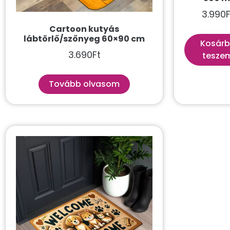
3.990
F
Cartoon kutyás
lábtörlő/szőnyeg 60×90 cm
Kosár
3.690
Ft
tesze
Tovább olvasom