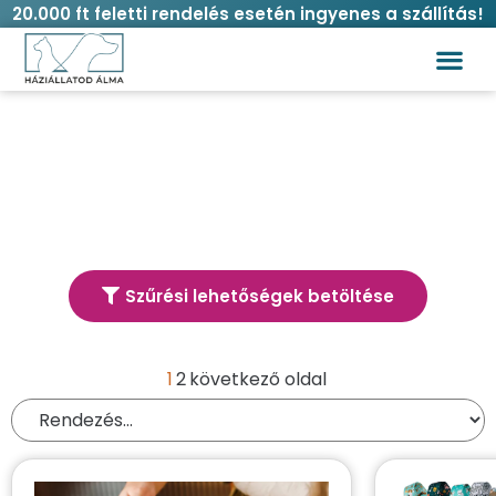
20.000 ft feletti rendelés esetén ingyenes a szállítás!
Címke: Háztartás
Szűrési lehetőségek betöltése
Termék kereső
1
2
következő oldal