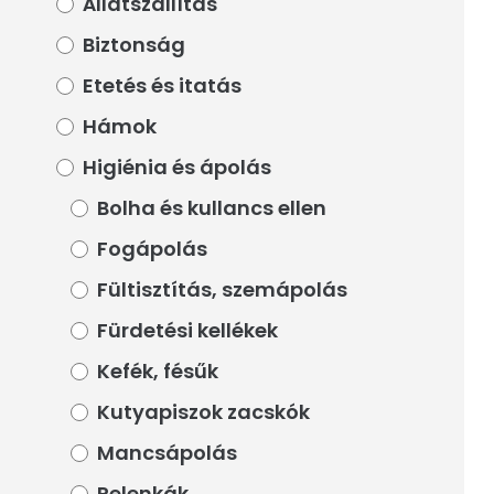
Állatszállítás
Állatszállítás
Biztonság
Biztonság
Etetés és itatás
Etetés és itatás
Hámok
Hámok
Higiénia és ápolás
Higiénia és ápolás
Bolha és kullancs ellen
Bolha és kullancs ellen
Fogápolás
Fogápolás
Fültisztítás, szemápolás
Fültisztítás, szemápolás
Fürdetési kellékek
Fürdetési kellékek
Kefék, fésűk
Kefék, fésűk
Kutyapiszok zacskók
Kutyapiszok zacskók
Mancsápolás
Mancsápolás
Pelenkák
Pelenkák