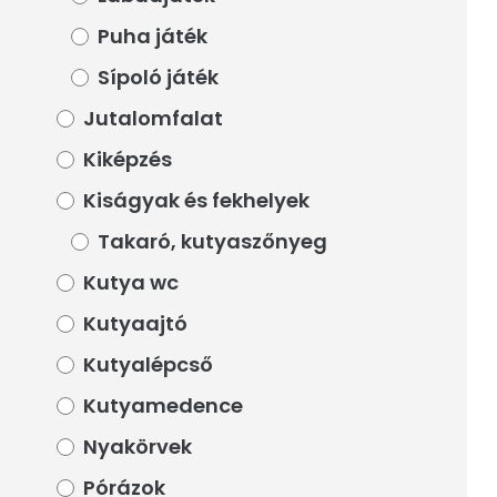
Puha játék
Puha játék
Sípoló játék
Sípoló játék
Jutalomfalat
Jutalomfalat
Kiképzés
Kiképzés
Kiságyak és fekhelyek
Kiságyak és fekhelyek
Takaró, kutyaszőnyeg
Takaró, kutyaszőnyeg
Kutya wc
Kutya wc
Kutyaajtó
Kutyaajtó
Kutyalépcső
Kutyalépcső
Kutyamedence
Kutyamedence
Nyakörvek
Nyakörvek
Pórázok
Pórázok