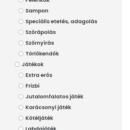
Sampon
Sampon
Speciális etetés, adagolás
Speciális etetés, adagolás
Szőrápolás
Szőrápolás
Szőrnyírás
Szőrnyírás
Törlőkendők
Törlőkendők
Játékok
Játékok
Extra erős
Extra erős
Frizbi
Frizbi
Jutalomfalatos játék
Jutalomfalatos játék
Karácsonyi játék
Karácsonyi játék
Kötéljáték
Kötéljáték
Labdajáték
Labdajáték