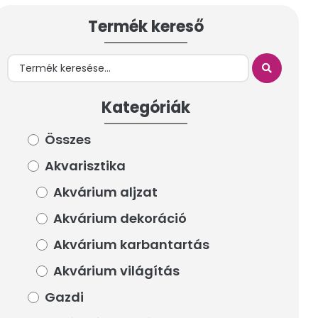
Termék kereső
Termék kereső
Kategóriák
Kategóriák
Összes
Összes
Akvarisztika
Akvarisztika
Akvárium aljzat
Akvárium aljzat
Akvárium dekoráció
Akvárium dekoráció
Akvárium karbantartás
Akvárium karbantartás
Akvárium világítás
Akvárium világítás
Gazdi
Gazdi