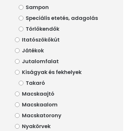
Sampon
Sampon
Speciális etetés, adagolás
Speciális etetés, adagolás
Törlőkendők
Törlőkendők
Itatószökőkút
Itatószökőkút
Játékok
Játékok
Jutalomfalat
Jutalomfalat
Kiságyak és fekhelyek
Kiságyak és fekhelyek
Takaró
Takaró
Macskaajtó
Macskaajtó
Macskaalom
Macskaalom
Macskatorony
Macskatorony
Nyakörvek
Nyakörvek