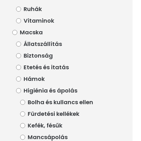
Ruhák
Ruhák
Vitaminok
Vitaminok
Macska
Macska
Állatszállítás
Állatszállítás
Biztonság
Biztonság
Etetés és itatás
Etetés és itatás
Hámok
Hámok
Higiénia és ápolás
Higiénia és ápolás
Bolha és kullancs ellen
Bolha és kullancs ellen
Fürdetési kellékek
Fürdetési kellékek
Kefék, fésűk
Kefék, fésűk
Mancsápolás
Mancsápolás