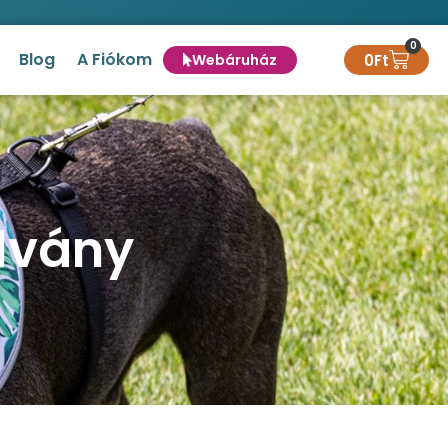
0
Blog
A Fiókom
0
Ft
Webáruház
lvány