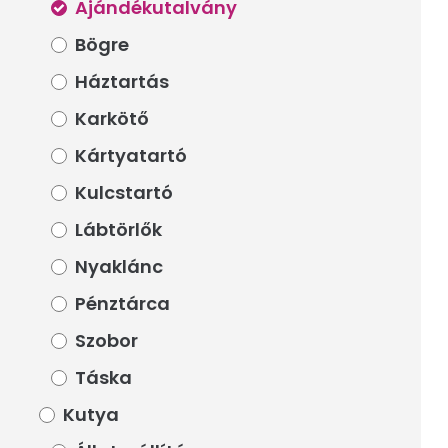
Ajándékutalvány
Ajándékutalvány
Bögre
Bögre
Háztartás
Háztartás
Karkötő
Karkötő
Kártyatartó
Kártyatartó
Kulcstartó
Kulcstartó
Lábtörlők
Lábtörlők
Nyaklánc
Nyaklánc
Pénztárca
Pénztárca
Szobor
Szobor
Táska
Táska
Kutya
Kutya