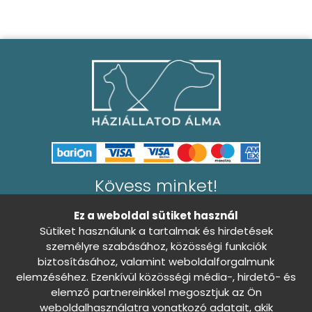
Macskatorony
Nyakörvek
Pórázok
Ruha
Vitaminok
Szín szerint
Aqua
Kövess minket!
Arany
Átlátszó
Ez a weboldal sütiket használ
Sütiket használunk a tartalmak és hirdetések
Avokádó
személyre szabásához, közösségi funkciók
Barack
biztosításához, valamint weboldalforgalmunk
Általános Szerződési Feltételek
elemzéséhez. Ezenkívül közösségi média-, hirdető- és
Mutass többet
Adatkezelési tájékoztató
elemző partnereinkkel megosztjuk az Ön
weboldalhasználatra vonatkozó adatait, akik