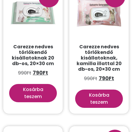
Kategóriák
Összes
Akvarisztika
Gazdi
Carezze nedves
Carezze nedves
Kutya
törlőkendő
törlőkendő
kisállatoknak 20
kisállatoknak,
Macska
db-os, 20×30 cm
kamilla illattal 20
db-os, 20×30 cm
Állatszállítás
790
Ft
990
Ft
790
Ft
990
Ft
Biztonság
Kosárba
Etetés és itatás
Kosárba
teszem
teszem
Hámok
Higiénia és ápolás
Bolha és kullancs ellen