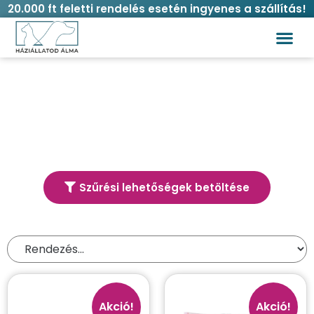
20.000 ft feletti rendelés esetén ingyenes a szállítás!
Kategória: Törlőkendők
Szűrési lehetőségek betöltése
Termék kereső
Akció!
Akció!