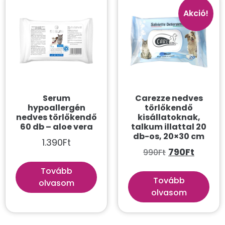
Fürdetési kellékek
Akció!
Kefék, fésűk
Mancsápolás
Sampon
Speciális etetés, adagolás
Serum
Törlőkendők
Carezze nedves
hypoallergén
törlőkendő
Itatószökőkút
nedves törlőkendő
kisállatoknak,
60 db – aloe vera
talkum illattal 20
Játékok
db-os, 20×30 cm
1.390
Ft
790
Ft
990
Ft
Jutalomfalat
Tovább
Kiságyak és fekhelyek
Tovább
olvasom
Macskaajtó
olvasom
Macskaalom