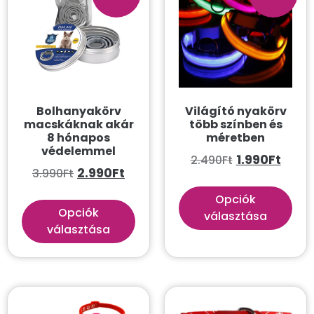
Kategóriák
Összes
Akvarisztika
Gazdi
Bolhanyakörv
Világító nyakörv
Kutya
macskáknak akár
több színben és
8 hónapos
méretben
Macska
védelemmel
1.990
Ft
2.490
Ft
Állatszállítás
2.990
Ft
3.990
Ft
Biztonság
Opciók
Opciók
választása
Etetés és itatás
választása
Hámok
Higiénia és ápolás
Itatószökőkút