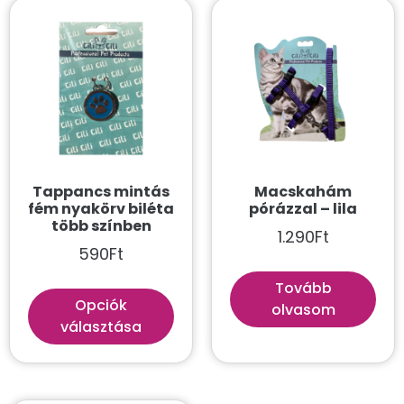
Tappancs mintás
Macskahám
fém nyakörv biléta
pórázzal – lila
több színben
1.290
Ft
590
Ft
Tovább
Opciók
olvasom
választása