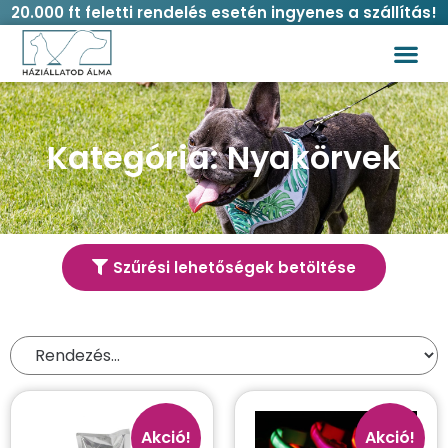
20.000 ft feletti rendelés esetén ingyenes a szállítás!
Kategória: Nyakörvek
Szűrési lehetőségek betöltése
Termék kereső
Akció!
Akció!