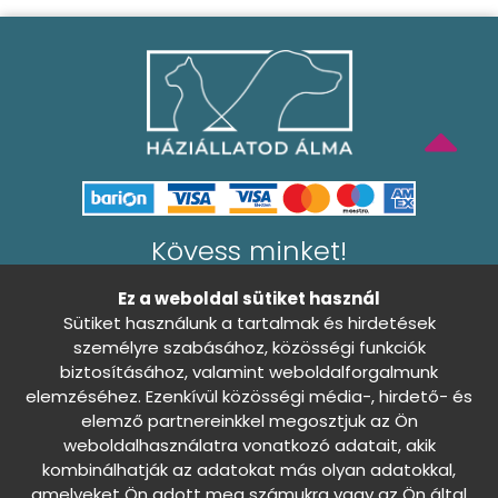
Kövess minket!
Ez a weboldal sütiket használ
Sütiket használunk a tartalmak és hirdetések
személyre szabásához, közösségi funkciók
biztosításához, valamint weboldalforgalmunk
Általános Szerződési Feltételek
elemzéséhez. Ezenkívül közösségi média-, hirdető- és
Adatkezelési tájékoztató
elemző partnereinkkel megosztjuk az Ön
weboldalhasználatra vonatkozó adatait, akik
0
kombinálhatják az adatokat más olyan adatokkal,
Sütibeállítások
Nincs döntés
amelyeket Ön adott meg számukra vagy az Ön által