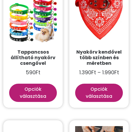
Játékok
Jutalomfalat
Kiságyak és fekhelyek
Macskaajtó
Macskaalom
Tappancsos
Nyakörv kendővel
állítható nyakörv
Macskatorony
több színben és
csengővel
méretben
Nyakörvek
590
Ft
1.390
Ft
–
1.990
Ft
Pórázok
Opciók
Opciók
Ruha
választása
választása
Vitaminok
Szín szerint
Aqua