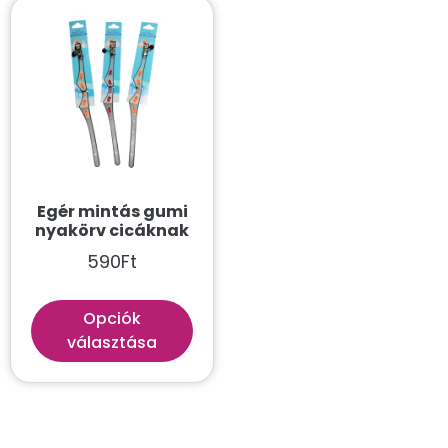
Egér mintás gumi
nyakörv cicáknak
590
Ft
Opciók
választása