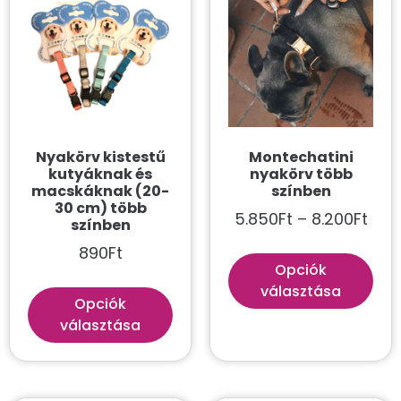
Arany
Átlátszó
Avokádó
Barack
Mutass többet
Nyakörv kistestű
Montechatini
kutyáknak és
nyakörv több
macskáknak (20-
színben
30 cm) több
5.850
Ft
–
8.200
Ft
színben
890
Ft
Opciók
választása
Opciók
választása