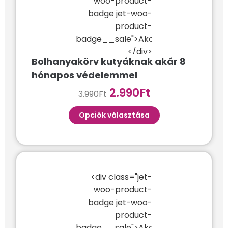
woo-product-
badge jet-woo-
product-
badge__sale">Akció!
</div>
Bolhanyakörv kutyáknak akár 8
hónapos védelemmel
2.990
Ft
3.990
Ft
Opciók választása
<div class="jet-
woo-product-
badge jet-woo-
product-
badge__sale">Akció!