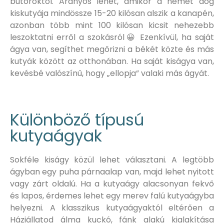
bútoroktól. Aranyos lehet, amikor a német dog
kiskutyája mindössze 15-20 kilósan alszik a kanapén,
azonban több mint 100 kilósan kicsit nehezebb
leszoktatni erről a szokásról😀 Ezenkívül, ha saját
ágya van, segíthet megőrizni a békét közte és más
kutyák között az otthonában. Ha saját kiságya van,
kevésbé valószínű, hogy „ellopja” valaki más ágyát.
Különböző típusú
kutyaágyak
Sokféle kiságy közül lehet választani. A legtöbb
ágyban egy puha párnaalap van, majd lehet nyitott
vagy zárt oldalú. Ha a kutyaágy alacsonyan fekvő
és lapos, érdemes lehet egy merev falú kutyaágyba
helyezni. A klasszikus kutyaágyaktól eltérően a
Háziállatod álma kuckó, fánk alakú kialakítása