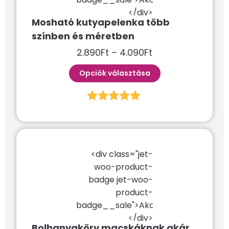
</div>
Mosható kutyapelenka több
színben és méretben
2.890
Ft
–
4.090
Ft
Opciók választása
Értékelés:
5.00
/ 5
<div class="jet-
woo-product-
badge jet-woo-
product-
badge__sale">Akció!
</div>
Bolhanyakörv macskáknak akár