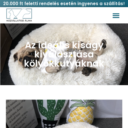
20.000 ft feletti rendelés esetén ingyenes a szállítás!
Vásárlási
Az ideális kiságy
kiválasztása
kölyökkutyáknak