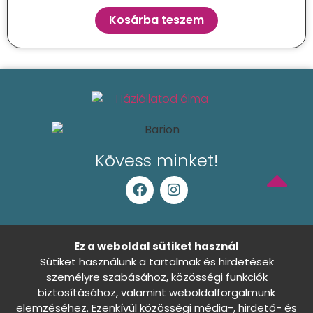
Kosárba teszem
Kövess minket!
Általános Szerződési Feltételek
Ez a weboldal sütiket használ
Sütiket használunk a tartalmak és hirdetések
Adatkezelési tájékoztató
személyre szabásához, közösségi funkciók
biztosításához, valamint weboldalforgalmunk
Sütibeállítások
Nincs döntés
elemzéséhez. Ezenkívül közösségi média-, hirdető- és