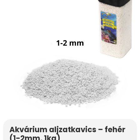
Akvárium aljzatkavics – fehér
(1-2mm, 1kg)