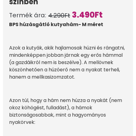
színben
3.490
Ft
Termék ára:
4.290
Ft
BPS húzásgátló kutyahám- M méret
Azok a kutyák, akik hajlamosak húzni és rángatni,
mindenképpen jobban járnak egy erős hámmal
(a gazdáikról nem is beszélve). A mellövnek
köszönhetően a húzóerő nem a nyakat terheli,
hanem a mellkasizomzatot.
Azon túl, hogy a hám nem húzza a nyakát (nem
okoz köhögést, fulladást), a hámok
biztonságosabbak, mint a hagyományos
nyakörvek: