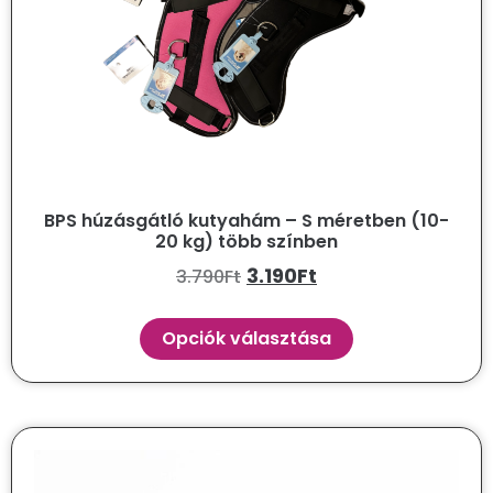
BPS húzásgátló kutyahám – S méretben (10-
20 kg) több színben
3.190
Ft
3.790
Ft
Opciók választása