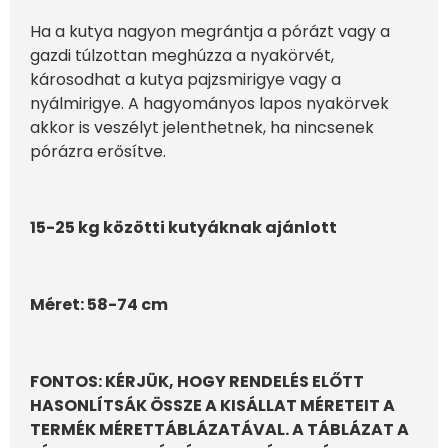
Ha a kutya nagyon megrántja a pórázt vagy a
gazdi túlzottan meghúzza a nyakörvét,
károsodhat a kutya pajzsmirigye vagy a
nyálmirigye. A hagyományos lapos nyakörvek
akkor is veszélyt jelenthetnek, ha nincsenek
pórázra erősítve.
15-25 kg közötti kutyáknak ajánlott
Méret: 58-74 cm
FONTOS: KÉRJÜK, HOGY RENDELÉS ELŐTT
HASONLÍTSÁK ÖSSZE A KISÁLLAT MÉRETEIT A
TERMÉK MÉRETTÁBLÁZATÁVAL. A TÁBLÁZAT A