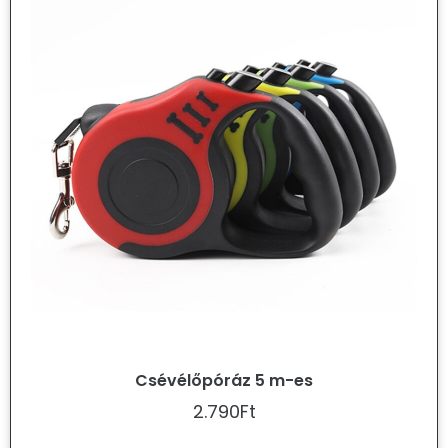
Csévélőpóráz 5 m-es
2.790
Ft