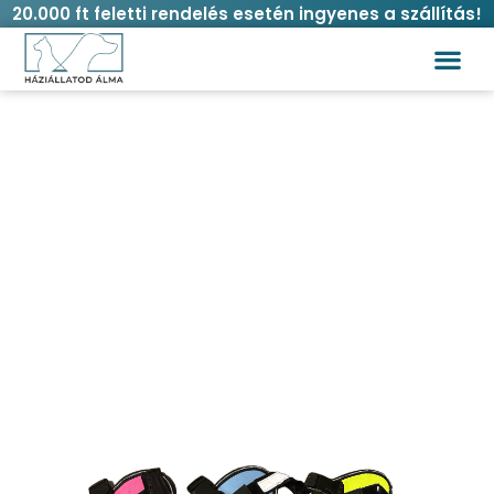
20.000 ft feletti rendelés esetén ingyenes a szállítás!
BPS húzásgátló kutyahám – M méretben
(15-25 kg) több színben
Kezdőlap
/
Kutya
/
Hámok
/ BPS húzásgátló kutyahám
– M méretben (15-25 kg) több színben