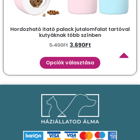
Hordozható itató palack jutalomfalat tartóval
kutyáknak több színben
3.690
Ft
5.490
Ft
Opciók választása