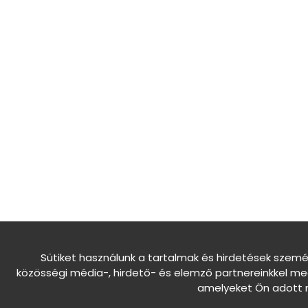
Sütiket használunk a tartalmak és hirdetések szemé
közösségi média-, hirdető- és elemző partnereinkkel me
amelyeket Ön adott m