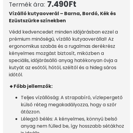
7.490
Ft
Termék ára:
Vízálló kutyaoverál – Barna, Bordó, Kék és
Ezüstszürke színekben
Védd kedvencedet minden időjárásban ezzel a
prémium minőségű, vízálló kutyaoverállal! Az
ergonomikus szabás és a rugalmas derékrész
kényelmes mozgást biztosít, miközben a
speciális, időjárásálló anyag hatékonyan óvja a
kutyát az esőtől, hótól, széltől és a hideg sáros
időtől.
🔸Főbb jellemzők:
Teljes vízállóság: A strapabíró, vízlepergető
külső réteg megakadályozza, hogy a szőr
átázzon.
Lélegző bélés: A kényelmes, könnyű belső
anyag nem fülled be, így hosszabb sétákhoz