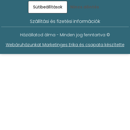
Sütibeállítások
Nincs döntés
Szállítási és fizetési információk
Háziállatod álma - Minden jog fenntartva ©
Webáruházunkat Marketinges Erika és csapata készítette