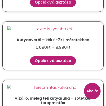
Opciók választása
Kutyaoverál – kék S-7XL méretekben
6.690
Ft
–
9.990
Ft
Opciók választása
Akció!
Vízálló, meleg téli kutyaruha – sötétkék
terepmintás