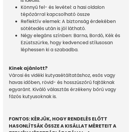
is ideális.
Könnyű fel- és levétel: a hasi oldalon
tépőzárral kapcsolható össze
Reflektív elemek: A biztonság érdekében
sötétedés után is jól látható.
Négy elegáns színben: Barna, Bordó, Kék és
Ezüstszürke, hogy kedvenced stílusosan
léphessen ki a szabadba.
Kinek ajánlott?
Városi és vidéki kutyasétáltatáshoz, esős vagy
havas időben, rövid- és hosszúszőrű fajtáknak
egyaránt. Kiváló választás érzékeny bőrű vagy
fázós kutyusoknak is.
FONTOS: KÉRJÜK, HOGY RENDELÉS ELŐTT
HASONLÍTSÁK ÖSSZE A KISÁLLAT MÉRETEIT A