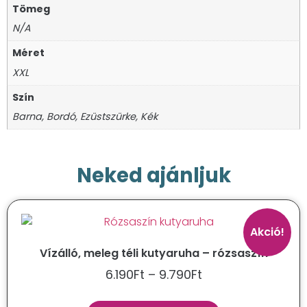
Tömeg
N/A
Méret
XXL
Szín
Barna, Bordó, Ezüstszürke, Kék
Neked ajánljuk
Akció!
Vízálló, meleg téli kutyaruha – rózsaszín
6.190
Ft
–
9.790
Ft