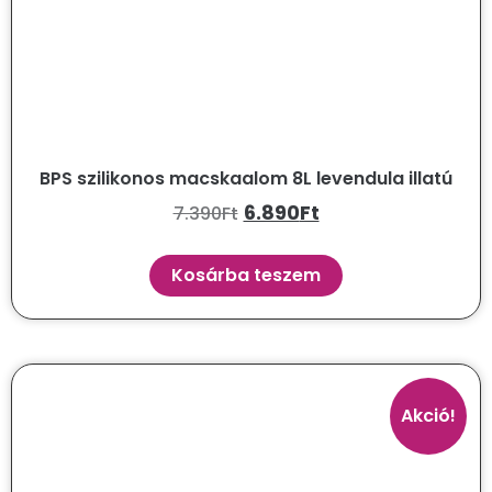
BPS szilikonos macskaalom 8L levendula illatú
6.890
Ft
7.390
Ft
Kosárba teszem
Akció!