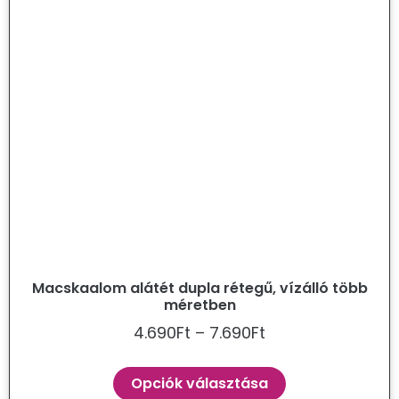
Macskaalom alátét dupla rétegű, vízálló több
méretben
4.690
Ft
–
7.690
Ft
Opciók választása