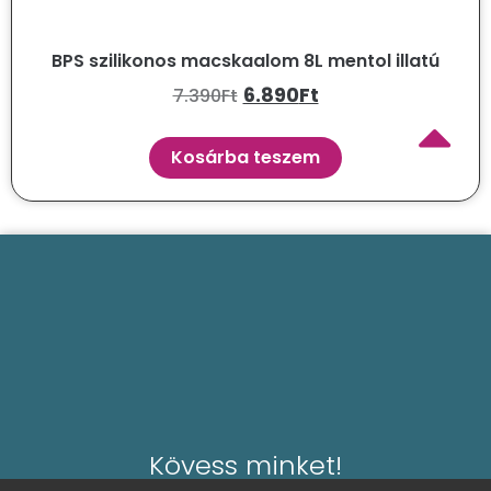
BPS szilikonos macskaalom 8L mentol illatú
6.890
Ft
7.390
Ft
Kosárba teszem
Kövess minket!