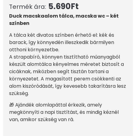
5.690
Ft
Termék ára:
Duck macskaalom tálca, macska wc – két
színben
A tálca két divatos színben érhető el: kék és
barack, így könnyedén illeszkedik bármilyen
otthoni környezetbe.
A strapabíró, könnyen tisztítható műanyagból
készült alomtálca kényelmes méretet biztosít a
cicáknak, miközben segít tisztán tartani a
környezetet. A magasított perem csökkenti az
alom kiszóródását, így kevesebb takarításra lesz
szükség.
🎁 Ajándék alomlapáttal érkezik, amely
megkönnyíti a napi tisztítást, és mindig kéznél
van, amikor szükség van rá.