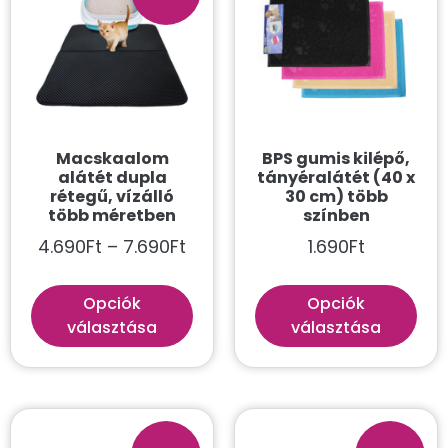
Kategóriák
Összes
Akvarisztika
Akvárium aljzat
Macskaalom
BPS gumis kilépő,
Akvárium dekoráció
alátét dupla
tányéralátét (40 x
rétegű, vízálló
30 cm) több
Akvárium karbantartás
több méretben
színben
Akvárium világítás
4.690
Ft
–
7.690
Ft
1.690
Ft
Gazdi
Opciók
Opciók
Ajándékutalvány
választása
választása
Bögre
Háztartás
Karkötő