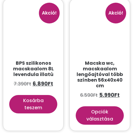
Szőrnyírás
Törlőkendők
Akció!
Akció!
Játékok
Extra erős
Frizbi
Jutalomfalatos játék
BPS szilikonos
Macska wc,
Karácsonyi játék
macskaalom 8L
macskaalom
levendula illatú
lengőajtóval több
Kötéljáték
színben 56x40x40
6.890
Ft
7.390
Ft
cm
Labdajáték
5.990
Ft
6.590
Ft
Puha játék
Kosárba
teszem
Sípoló játék
Opciók
választása
Jutalomfalat
Kiképzés