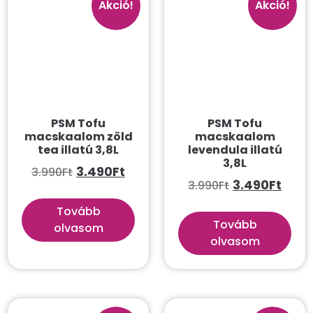
Akció!
Akció!
Kártyatartó
Kulcstartó
Lábtörlők
Nyaklánc
Pénztárca
PSM Tofu
PSM Tofu
macskaalom zöld
Szobor
macskaalom
tea illatú 3,8L
levendula illatú
Táska
3,8L
3.490
Ft
3.990
Ft
3.490
Ft
3.990
Ft
Kutya
Tovább
Állatszállítás
Tovább
olvasom
Biztonság
olvasom
Etetés és itatás
Hámok