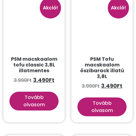
Higiénia és ápolás
Akció!
Akció!
Bolha és kullancs ellen
Fogápolás
Fültisztítás, szemápolás
Fürdetési kellékek
Kefék, fésűk
PSM macskaalom
PSM Tofu
tofu classic 3,8L
macskaalom
Kutyapiszok zacskók
illatmentes
őszibarack illatú
3,8L
3.490
Ft
3.990
Ft
Mancsápolás
3.490
Ft
3.990
Ft
Pelenkák
Tovább
Sampon
Tovább
olvasom
olvasom
Speciális etetés, adagolás
Szőrápolás