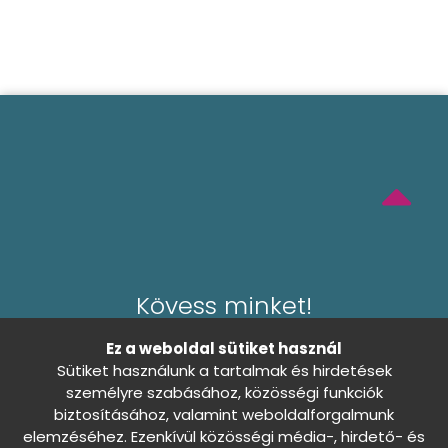
Biztonság
Etetés és itatás
Hámok
Higiénia és ápolás
Bolha és kullancs ellen
Fürdetési kellékek
Kefék, fésűk
Mancsápolás
Kövess minket!
Sampon
Ez a weboldal sütiket használ
Speciális etetés, adagolás
Sütiket használunk a tartalmak és hirdetések
személyre szabásához, közösségi funkciók
Törlőkendők
biztosításához, valamint weboldalforgalmunk
Általános Szerződési Feltételek
elemzéséhez. Ezenkívül közösségi média-, hirdető- és
Itatószökőkút