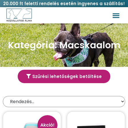
20.000 ft feletti rendelés esetén ingyenes a szállítás!
Vásárlási
Kategória: Macskaalom
Szűrési lehetőségek betöltése
Termék kereső
Akció!