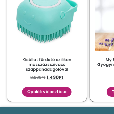
Kisállat fürdető szilikon
My 
masszázsszivacs
Gyógyn
szappanadagolóval
1.490
Ft
2.990
Ft
Opciók választása