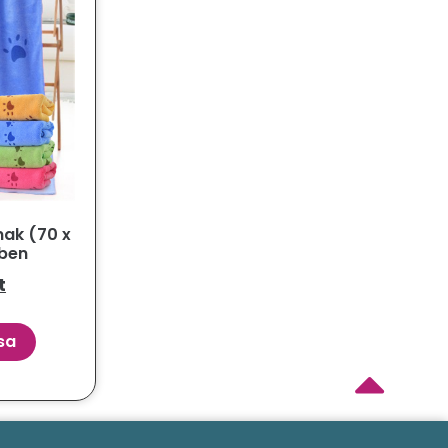
nak (70 x
nben
t
sa