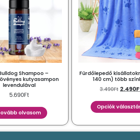
Bulldog Shampoo –
Fürdőlepedő kisállatok
övényes kutyasampon
140 cm) több szí
levendulával
2.490
F
3.490
Ft
5.690
Ft
Opciók választá
Tovább olvasom