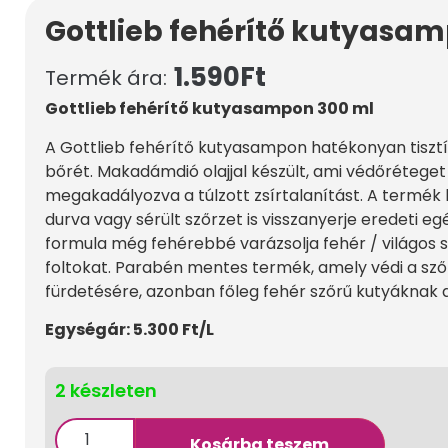
Gottlieb fehérítő kutyasa
1.590
Ft
Termék ára:
Gottlieb fehérítő kutyasampon 300 ml
A Gottlieb fehérítő kutyasampon hatékonyan tisztít
bőrét. Makadámdió olajjal készült, ami védőréteget
megakadályozva a túlzott zsírtalanítást. A termék 
durva vagy sérült szőrzet is visszanyerje eredeti e
formula még fehérebbé varázsolja fehér / világos s
foltokat. Parabén mentes termék, amely védi a szőr
fürdetésére, azonban főleg fehér szőrű kutyáknak a
Egységár: 5.300 Ft/L
2 készleten
Kosárba teszem