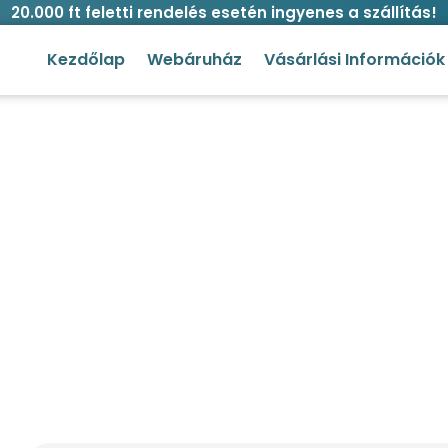
20.000 ft feletti rendelés esetén ingyenes a szállítás!
Kezdőlap
Webáruház
Vásárlási Információk
tlieb fehérítő kutyasampon 30
ya
/
Higiénia és ápolás
/
Sampon
/ Gottlieb fehérítő kut