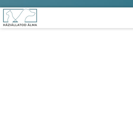
Got
Kezdőlap
/
Kut