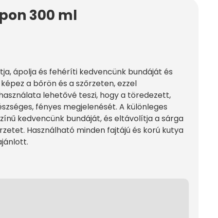
mpon 300 ml
ja, ápolja és fehéríti kedvencünk bundáját és
 képez a bőrön és a szőrzeten, ezzel
használata lehetővé teszi, hogy a töredezett,
gészséges, fényes megjelenését. A különleges
zínű kedvencünk bundáját, és eltávolítja a sárga
zetet. Használható minden fajtájú és korú kutya
jánlott.