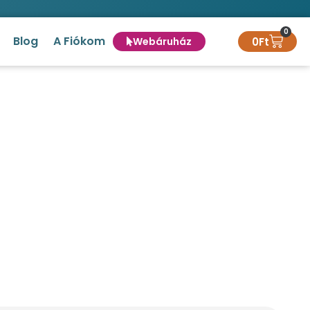
0
Blog
A Fiókom
0
Ft
Webáruház
0 ml
yasampon 300 ml