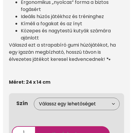
Ergonomikus „nyolcas” forma a biztos
fogásért
Ideális húzós játékhoz és tréninghez
Kíméli a fogakat és az ínyt
Közepes és nagytestű kutyák számára
ajánlott
Válaszd ezt a strapabíró gumi húzójátékot, ha
egy igazán megbízható, hosszú távon is
élvezetes játékot keresel kedvencednek! 🐾
Méret: 24 x 14 cm
Szín