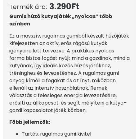
3.290
Ft
Termék ára:
Gumis húzó kutyajáték „nyolcas” több
színben
Ez a masszív, rugalmas gumiból készült húzójáték
kifejezetten az aktív, erős rágású kutyák
igényeire lett tervezve. A praktikus nyolcas
forma biztos fogást nyújt mind a gazdinak, mind a
kutyának, így ideális közös húzós játékhoz,
tréninghez és levezetéshez. A rugalmas gumi
anyag kíméli a fogakat és az ínyt, miközben
ellenáll az intenzív használatnak. Remek
választás a felesleges energia levezetésére,
erősíti az állkapcsot, és segít mélyíteni a kutya–
gazdi kapcsolatot játék közben.
Főbb jellemzők:
Tartós, rugalmas gumi kivitel