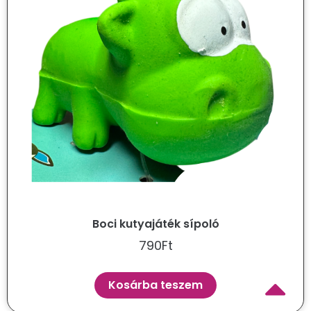
Boci kutyajáték sípoló
790
Ft
Kosárba teszem