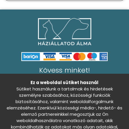
Kövess minket!
Ez a weboldal sütiket használ
Sütiket használunk a tartalmak és hirdetések
személyre szabásához, közösségi funkciók
biztosításához, valamint weboldalforgalmunk
Általános Szerződési Feltételek
0
elemzéséhez. Ezenkívül közösségi média-, hirdető- és
Adatkezelési tájékoztató
elemző partnereinkkel megosztjuk az Ön
weboldalhasználatra vonatkozó adatait, akik
Sütibeállítások
Nincs döntés
kombinálhatják az adatokat más olyan adatokkal,