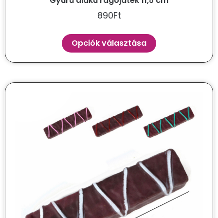
Gyűrű alakú rágójáték 11,5 cm
890
Ft
Opciók választása