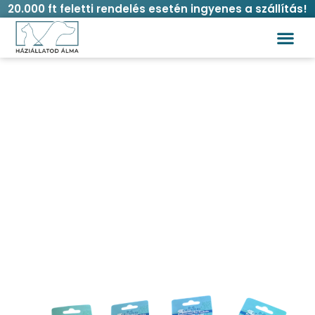
20.000 ft feletti rendelés esetén ingyenes a szállítás!
Gumis húzó kutyajáték „nyolcas” több
színben
Kezdőlap
/
Kutya
/
Játékok
/
Extra erős
/ Gumis húzó
kutyajáték „nyolcas” több színben