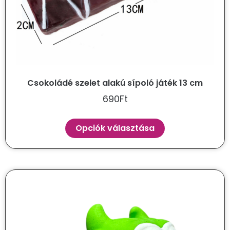
Csokoládé szelet alakú sípoló játék 13 cm
690
Ft
Opciók választása