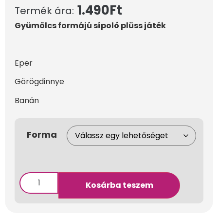
1.490
Ft
Termék ára:
Gyümölcs formájú sípoló plüss játék
Eper
Görögdinnye
Banán
Forma
Kosárba teszem