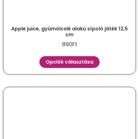
Apple juice, gyümölcslé alakú sípoló játék 12,5
cm
890
Ft
Opciók választása