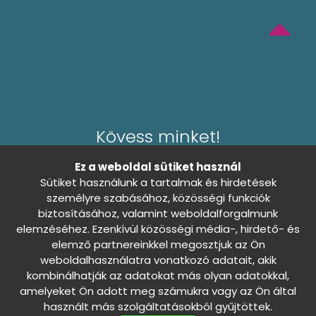
Kövess minket!
Ez a weboldal sütiket használ
Sütiket használunk a tartalmak és hirdetések
személyre szabásához, közösségi funkciók
biztosításához, valamint weboldalforgalmunk
Általános Szerződési Feltételek
elemzéséhez. Ezenkívül közösségi média-, hirdető- és
Adatkezelési tájékoztató
elemző partnereinkkel megosztjuk az Ön
0
weboldalhasználatra vonatkozó adatait, akik
Sütibeállítások
Nincs döntés
kombinálhatják az adatokat más olyan adatokkal,
amelyeket Ön adott meg számukra vagy az Ön által
használt más szolgáltatásokból gyűjtöttek.
Szállítási és fizetési információk