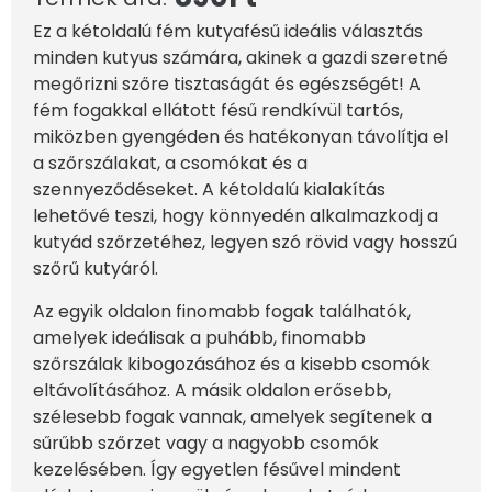
Ez a kétoldalú fém kutyafésű ideális választás
minden kutyus számára, akinek a gazdi szeretné
megőrizni szőre tisztaságát és egészségét! A
fém fogakkal ellátott fésű rendkívül tartós,
miközben gyengéden és hatékonyan távolítja el
a szőrszálakat, a csomókat és a
szennyeződéseket. A kétoldalú kialakítás
lehetővé teszi, hogy könnyedén alkalmazkodj a
kutyád szőrzetéhez, legyen szó rövid vagy hosszú
szőrű kutyáról.
Az egyik oldalon finomabb fogak találhatók,
amelyek ideálisak a puhább, finomabb
szőrszálak kibogozásához és a kisebb csomók
eltávolításához. A másik oldalon erősebb,
szélesebb fogak vannak, amelyek segítenek a
sűrűbb szőrzet vagy a nagyobb csomók
kezelésében. Így egyetlen fésűvel mindent