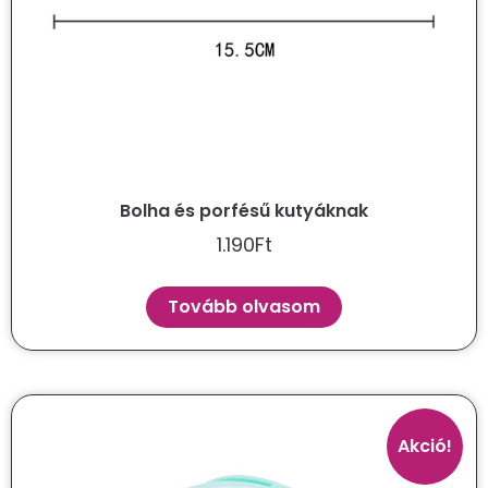
Bolha és porfésű kutyáknak
1.190
Ft
Tovább olvasom
Akció!