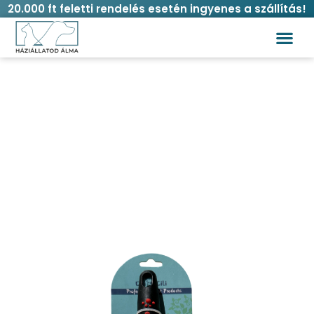
20.000 ft feletti rendelés esetén ingyenes a szállítás!
Kétoldalú fém kutya/macska fésű
Kezdőlap
/
Macska
/
Higiénia és ápolás
/
Kefék,
fésűk
/ Kétoldalú fém kutya/macska fésű