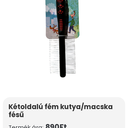
Kétoldalú fém kutya/macska
fésű
890
Ft
Termék ára: