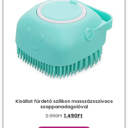
Kisállat fürdető szilikon masszázsszivacs
szappanadagolóval
1.490
Ft
2.990
Ft