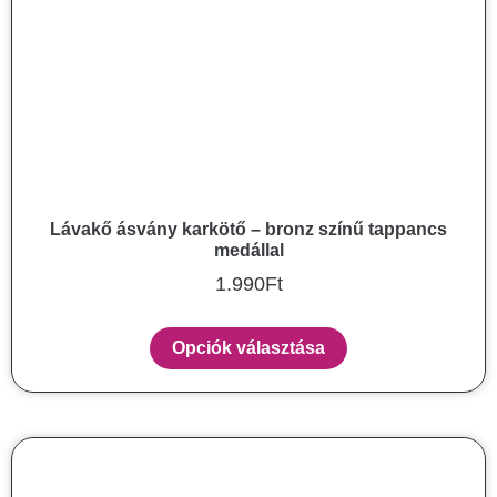
Lávakő ásvány karkötő – bronz színű tappancs
medállal
1.990
Ft
Opciók választása