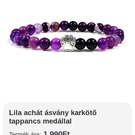
Lila achát ásvány karkötő
tappancs medállal
1.990
Ft
Termék ára: