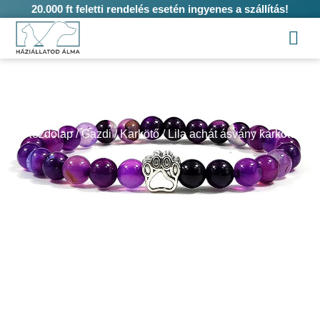
20.000 ft feletti rendelés esetén ingyenes a szállítás!
Vásárlás
Lila achát ásvány karkötő tappancs medállal
Kezdőlap
/
Gazdi
/
Karkötő
/ Lila achát ásvány karkötő
tappancs medállal