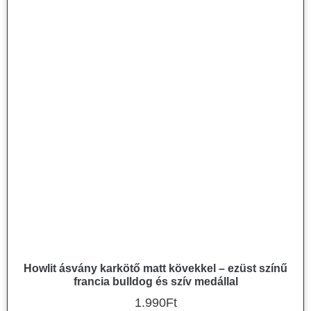
Howlit ásvány karkötő matt kövekkel – ezüst színű
francia bulldog és szív medállal
1.990
Ft