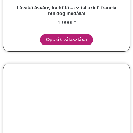
Lávakő ásvány karkötő – ezüst színű francia
bulldog medállal
1.990
Ft
Opciók választása