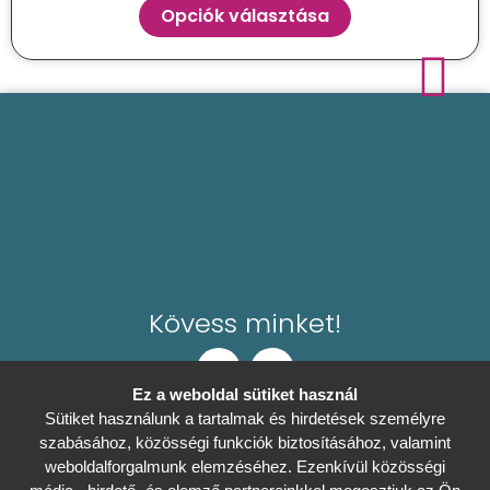
Opciók választása
Kövess minket!
Ez a weboldal sütiket használ
Sütiket használunk a tartalmak és hirdetések személyre
Általános Szerződési Feltételek
szabásához, közösségi funkciók biztosításához, valamint
weboldalforgalmunk elemzéséhez. Ezenkívül közösségi
0
Adatkezelési tájékoztató