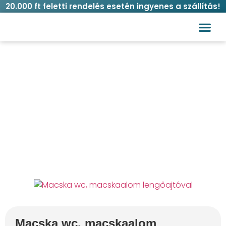
20.000 ft feletti rendelés esetén ingyenes a szállítás!
Vásárlási
Macska wc, macskaalom lengőajtóval
több színben 56x40x40 cm
Kezdőlap
Macska
Macskaalom
/
/
/ Macska wc,
macskaalom lengőajtóval több színben 56x40x40 cm
Macska wc, macskaalom