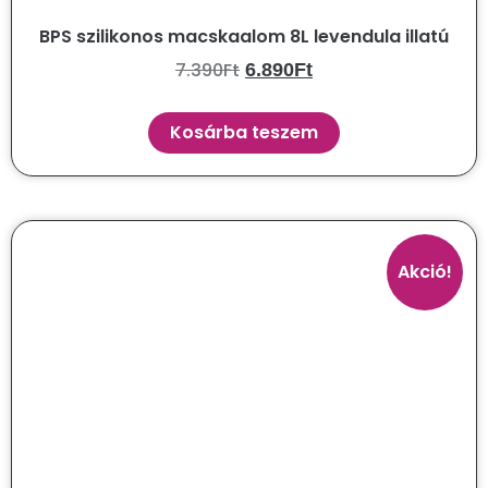
BPS szilikonos macskaalom 8L levendula illatú
7.390
Ft
6.890
Ft
Kosárba teszem
Akció!