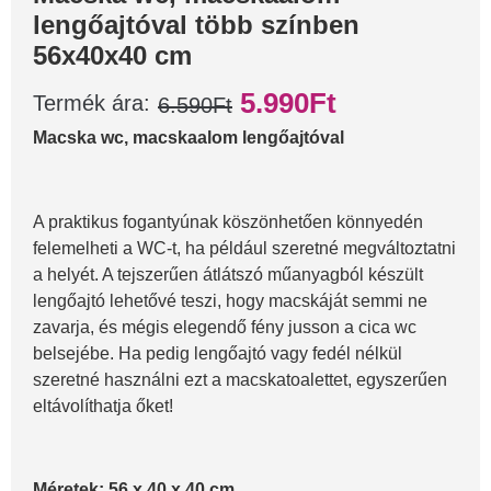
lengőajtóval több színben
56x40x40 cm
5.990
Ft
Termék ára:
6.590
Ft
Macska wc, macskaalom lengőajtóval
A praktikus fogantyúnak köszönhetően könnyedén
felemelheti a WC-t, ha például szeretné megváltoztatni
a helyét. A tejszerűen átlátszó műanyagból készült
lengőajtó lehetővé teszi, hogy macskáját semmi ne
zavarja, és mégis elegendő fény jusson a cica wc
belsejébe. Ha pedig lengőajtó vagy fedél nélkül
szeretné használni ezt a macskatoalettet, egyszerűen
eltávolíthatja őket!
Méretek: 56 x 40 x 40 cm