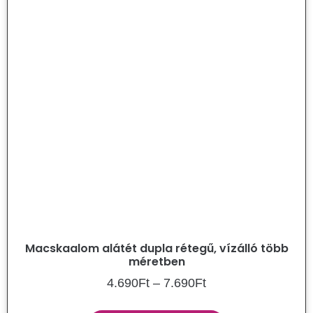
Macskaalom alátét dupla rétegű, vízálló több
méretben
4.690
Ft
–
7.690
Ft