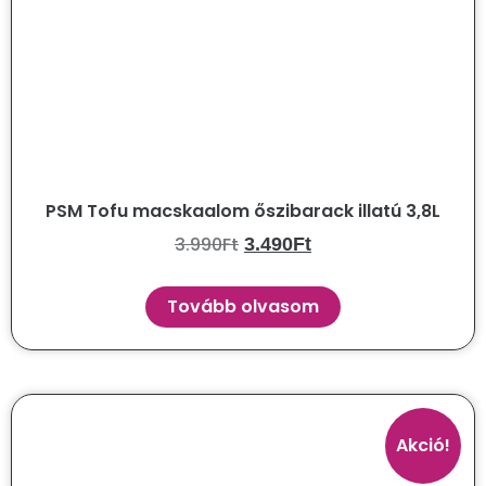
PSM Tofu macskaalom őszibarack illatú 3,8L
3.990
Ft
3.490
Ft
Tovább olvasom
Akció!