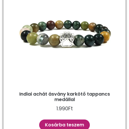
Indiai achát ásvány karkötő tappancs
medállal
1.990
Ft
Kosárba teszem