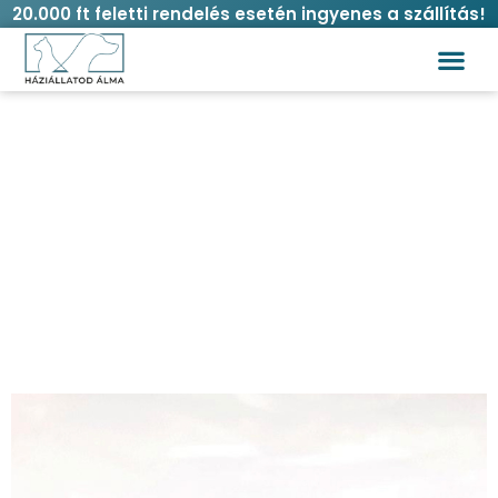
20.000 ft feletti rendelés esetén ingyenes a szállítás!
Matt kvarcit ásvány karkötő tappancs
medállal
Kezdőlap
/
Gazdi
/
Karkötő
/ Matt kvarcit ásvány
karkötő tappancs medállal