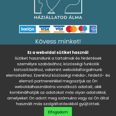
Kövess minket!
Ez a weboldal sütiket használ
Sütiket használunk a tartalmak és hirdetések
személyre szabásához, közösségi funkciók
biztosításához, valamint weboldalforgalmunk
Általános Szerződési Feltételek
elemzéséhez. Ezenkívül közösségi média-, hirdető- és
Adatkezelési tájékoztató
0
elemző partnereinkkel megosztjuk az Ön
weboldalhasználatra vonatkozó adatait, akik
Sütibeállítások
Nincs döntés
kombinálhatják az adatokat más olyan adatokkal,
amelyeket Ön adott meg számukra vagy az Ön által
használt más szolgáltatásokból gyűjtöttek.
Szállítási és fizetési információk
Elfogadom