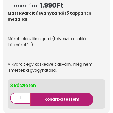
1.990
Ft
Termék ára:
Matt kvarcit ásványkarkötő tappancs
medállal
Méret: elasztikus gumi (felveszi a csukló
körméretét)
A kvarcit egy közkedvelt ásvány, még nem
ismertek a gyógyhatásai.
8 készleten
Kosárba teszem