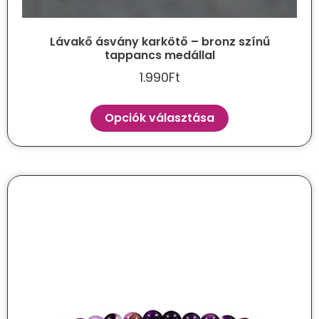
Lávakő ásvány karkötő – bronz színű
tappancs medállal
1.990
Ft
Opciók választása